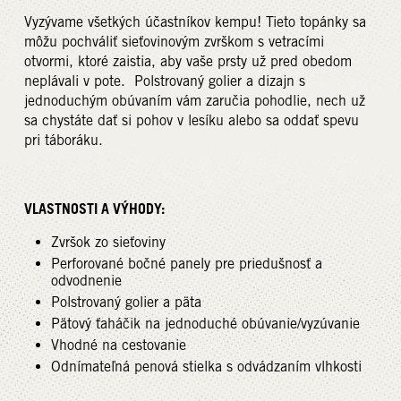
Vyzývame všetkých účastníkov kempu! Tieto topánky sa
môžu pochváliť sieťovinovým zvrškom s vetracími
otvormi, ktoré zaistia, aby vaše prsty už pred obedom
neplávali v pote. Polstrovaný golier a dizajn s
jednoduchým obúvaním vám zaručia pohodlie, nech už
sa chystáte dať si pohov v lesíku alebo sa oddať spevu
pri táboráku.
VLASTNOSTI A VÝHODY:
Zvršok zo sieťoviny
Perforované bočné panely pre priedušnosť a
odvodnenie
Polstrovaný golier a päta
Pätový ťaháčik na jednoduché obúvanie/vyzúvanie
Vhodné na cestovanie
Odnímateľná penová stielka s odvádzaním vlhkosti