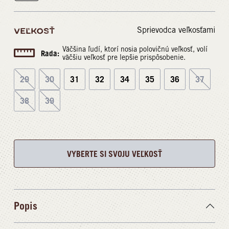
Sprievodca veľkosťami
VEĽKOSŤ
Väčšina ľudí, ktorí nosia polovičnú veľkosť, volí
Rada:
väčšiu veľkosť pre lepšie prispôsobenie.
29
30
31
32
34
35
36
37
38
39
VYBERTE SI SVOJU VEĽKOSŤ
Popis