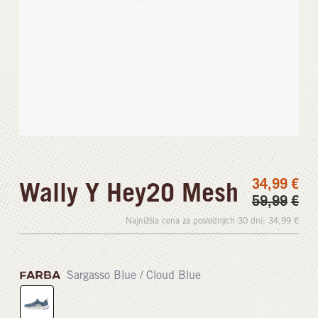
34,99
€
Wally Y Hey2O Mesh
59,99
€
Najnižšia cena za posledných 30 dní:
34,99
€
FARBA
Sargasso Blue / Cloud Blue