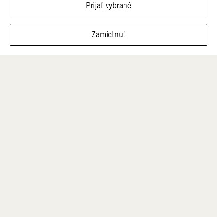
Prijať vybrané
FILTROVAŤ VEĽKOSTI
Zamietnuť
Muži
Deti
VÝPREDAJ
PODPORA