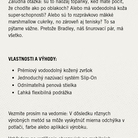
Záludná otázka: sú to naozaj topánky, keď máte pocit,
že chodíte ako po oblakoch? Alebo má vodeodolná koža
super-schopnosti? Alebo sú to rozprávkovo mäkké
marshmallow cukríky, no zároveň aj tenisky? To sa
pýtame vážne. Pretože Bradley, náš šnurovací pár, má
všetko.
VLASTNOSTI A VÝHODY:
Prémiový vodoodolný kožený zvršok
Jednoduchý nazúvací systém Slip-On
Odnímateľná penová stielka
Ľahká flexibilná podrážka
Vezmite prosím na vedomie: V dôsledku rôznych
výrobných metód sa môže vyskytnúť mierna odchýlka v
potlači, farbe alebo aplikácii výrobku.