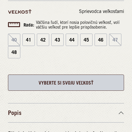
Sprievodca veľkosťami
VEĽKOSŤ
Väčšina ľudí, ktorí nosia polovičnú veľkosť, volí
Rada:
väčšiu veľkosť pre lepšie prispôsobenie.
40
41
42
43
44
45
46
47
48
VYBERTE SI SVOJU VEĽKOSŤ
Popis