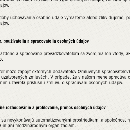
ajov.
 doby uchovávania osobné údaje vymažeme alebo zlikvidujeme, po
ajov.
e, používatelia a spracovatelia osobných údajov
ždené a spracované prevádzkovateľom sa zverejnia len vtedy, ak
p.
eľ môže zapojiť externých dodávateľov (zmluvných spracovateľov)
 uzatvorených zmluvách. V prípade, že v našom mene spracúva os
 ním uzavrela príslušnú zmluvu o spracúvaní osobných údajov.
né rozhodovanie a profilovanie, prenos osobných údajov
 sa nevykonávajú automatizovanými prostriedkami a spoločnosť n
rajín ani medzinárodným organizáciám.