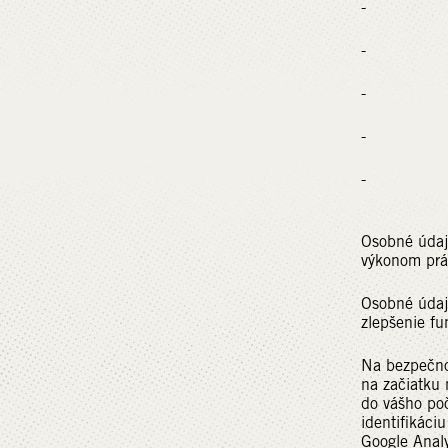
- adres
- e-mailo
- kontak
- heslo 
- a ďalšie
Osobné údaj
výkonom prá
Osobné údaj
zlepšenie fu
Na bezpečno
na začiatku 
do vášho poč
identifikáci
Google Analy