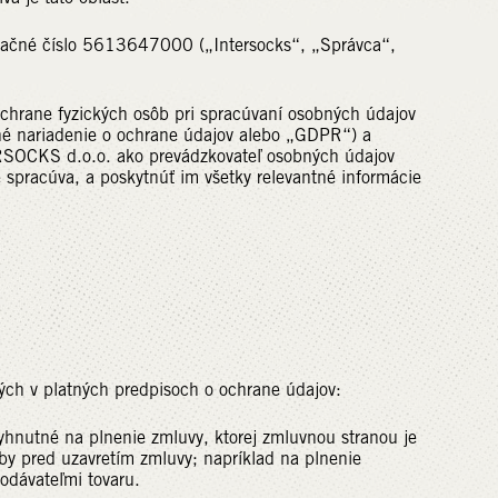
račné číslo 5613647000 („Intersocks“, „Správca“,
hrane fyzických osôb pri spracúvaní osobných údajov
né nariadenie o ochrane údajov alebo „GDPR“) a
RSOCKS d.o.o. ako prevádzkovateľ osobných údajov
 spracúva, a poskytnúť im všetky relevantné informácie
ých v platných predpisoch o ochrane údajov:
né na plnenie zmluvy, ktorej zmluvnou stranou je
oby pred uzavretím zmluvy; napríklad na plnenie
odávateľmi tovaru.