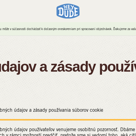
u môže v súčasnosti dochádzať k dočasným oneskoreniam pri spracovaní objednávok. Ďakujeme za vašu 
dajov a zásady použí
bných údajov a zásady používania súborov cookie
ných údajov používateľov venujeme osobitnú pozornosť. Dbáme ni
ch v rámci možností predčiť, pretože sme si vedomí toho, aká citli