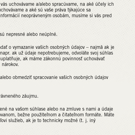
 vás uchovávame a/alebo spracúvame, na aké účely ich
uchovávame a aké sú vaše práva týkajúce sa
 informácií neoprávneným osobám, musíme si vás pred
 sú nepresné alebo neúplné.
adať o vymazanie vašich osobných údajov – najmä ak je
napr. ak už údaje nepotrebujeme, odvoláte svoj súhlas
neuplatňuje, ak máme zákonnú povinnosť uchovávať
 nárokov.
 alebo obmedziť spracovanie vašich osobných údajov
právneného záujmu.
žené na vašom súhlase alebo na zmluve s nami a údaje
rovanom, bežne použiteľnom a čitateľnom formáte. Máte
vi služieb, ak je to technicky možné (t. j. iný