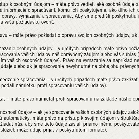
ístup k osobným údajom – máte právo vedieť, aké osobné údaje o
a informácie o spracúvaní, komu ich poskytujeme, ako dlho ich 
 opravy, vymazania a spracúvania. Aby sme predišli poskytnutiu
a vašu požiadavku overiť.
avu – máte právo požiadať o opravu svojich osobných údajov, ak
mazanie osobných údajov – v určitých prípadoch máte právo poži
acovania vašich údajov náš oprávnený záujem alebo váš súhlas (
ním vašich osobných údajov). Právo na vymazanie sa napríklad 
 údaje alebo ak je spracovanie nevyhnutné na obhajobu právnych
medzenie spracovania – v určitých prípadoch máte právo zakázať
e podali námietku proti spracovaniu vašich údajov).
tať – máte právo namietať proti spracovaniu na základe nášho o
enosnosť údajov – ak je spracovanie vašich osobných údajov zalo
ú automaticky, máte právo na prístup k svojim údajom v štruktú
ožiadať nás, aby sme tieto údaje zaslali priamo inému poskytovateľo
 služieb môže údaje prijať v poskytnutom formáte).