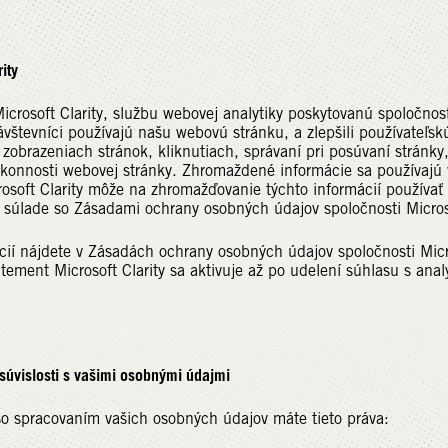
ity
crosoft Clarity, službu webovej analytiky poskytovanú spoločnos
vštevníci používajú našu webovú stránku, a zlepšili používateľs
 zobrazeniach stránok, kliknutiach, správaní pri posúvaní stránk
konnosti webovej stránky. Zhromaždené informácie sa používajú 
rosoft Clarity môže na zhromažďovanie týchto informácií používa
 súlade so Zásadami ochrany osobných údajov spoločnosti Micros
cií nájdete v Zásadách ochrany osobných údajov spoločnosti Micro
atement Microsoft Clarity sa aktivuje až po udelení súhlasu s ana
súvislosti s vašimi osobnými údajmi
 so spracovaním vašich osobných údajov máte tieto práva: