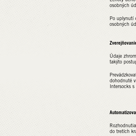
osobných úd
Po uplynutí
osobných úd
Zverejňovani
Údaje zhroma
takýto postu
Prevádzkovat
dohodnuté v
Intersocks s
Automatizova
Rozhodnutia
do tretích k