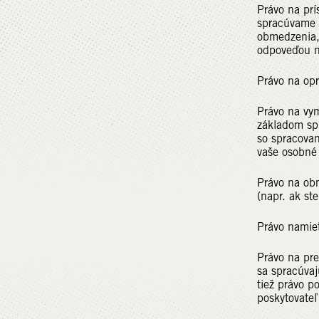
Právo na pr
spracúvame 
obmedzenia,
odpoveďou n
Právo na opr
Právo na vy
základom spr
so spracova
vaše osobné
Právo na ob
(napr. ak st
Právo namie
Právo na pr
sa spracúvaj
tiež právo p
poskytovateľ