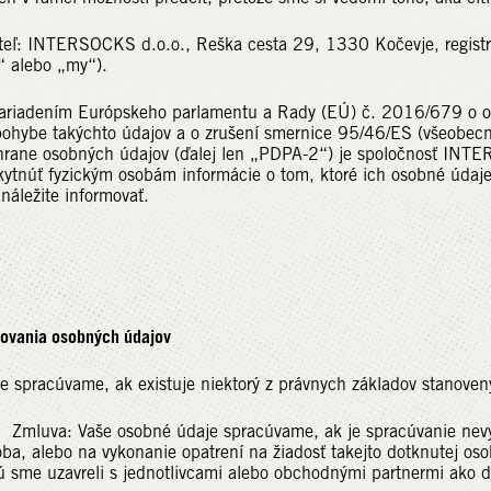
teľ: INTERSOCKS d.o.o., Reška cesta 29, 1330 Kočevje, regist
“ alebo „my“).
nariadením Európskeho parlamentu a Rady (EÚ) č. 2016/679 o oc
pohybe takýchto údajov a o zrušení smernice 95/46/ES (všeobec
hrane osobných údajov (ďalej len „PDPA-2“) je spoločnosť INTE
ytnúť fyzickým osobám informácie o tom, ktoré ich osobné údaje
 náležite informovať.
ovania osobných údajov
 spracúvame, ak existuje niektorý z právnych základov stanoven
 Vaše osobné údaje spracúvame, ak je spracúvanie nevyhnut
ba, alebo na vykonanie opatrení na žiadosť takejto dotknutej os
ú sme uzavreli s jednotlivcami alebo obchodnými partnermi ako d