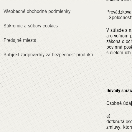
Všeobecné obchodné podmienky
Prevádzkova
„Spoločnosť
Súkromie a súbory cookies
V súlade s 
a o voľnom 
Predajné miesta
zákona o oc
povinná posk
s cieľom ich
Subjekt zodpovedný za bezpečnosť produktu
Dôvody sprac
Osobné údaje
a) Zmluva:
dotknutá oso
zmluvy, ktor