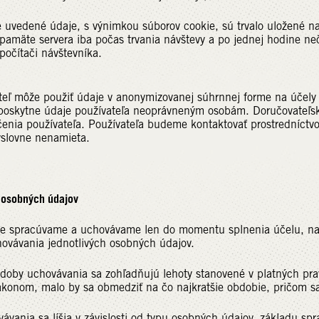
e uvedené údaje, s výnimkou súborov cookie, sú trvalo uložené na
pamäte servera iba počas trvania návštevy a po jednej hodine neč
počítači návštevníka.
eľ môže použiť údaje v anonymizovanej súhrnnej forme na účely š
eposkytne údaje používateľa neoprávneným osobám. Doručovateľsk
enia používateľa. Používateľa budeme kontaktovať prostredníctv
ýslovne nenamieta.
 osobných údajov
e spracúvame a uchovávame len do momentu splnenia účelu, na 
ovávania jednotlivých osobných údajov.
 doby uchovávania sa zohľadňujú lehoty stanovené v platných pra
konom, malo by sa obmedziť na čo najkratšie obdobie, pričom sa
ávania sa líšia v závislosti od typu osobných údajov, základu s