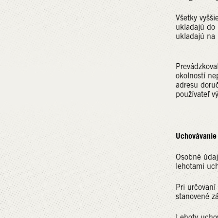
Všetky vyšši
ukladajú do 
ukladajú na 
Prevádzkovat
okolností n
adresu doruč
používateľ v
Uchovávanie
Osobné údaj
lehotami uch
Pri určovaní
stanovené zá
Lehoty uchov