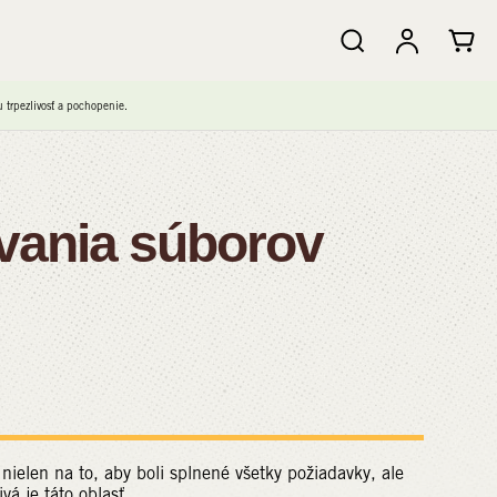
trpezlivosť a pochopenie.
vania súborov
elen na to, aby boli splnené všetky požiadavky, ale
vá je táto oblasť.