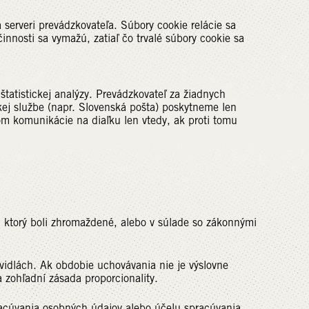
 serveri prevádzkovateľa. Súbory cookie relácie sa
innosti sa vymažú, zatiaľ čo trvalé súbory cookie sa
tatistickej analýzy. Prevádzkovateľ za žiadnych
ej službe (napr. Slovenská pošta) poskytneme len
om komunikácie na diaľku len vtedy, ak proti tomu
ktorý boli zhromaždené, alebo v súlade so zákonnými
vidlách. Ak obdobie uchovávania nie je výslovne
 zohľadní zásada proporcionality.
pracúvania osobných údajov alebo účelu spracúvania