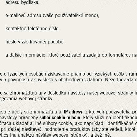
u bydliska,
vú adresu (vaše používateľské meno),
tné telefónne číslo,
v zašifrovanej podobe,
 informácie, ktoré používatelia zadajú do formulárov na
e o fyzických osobách získavame priamo od fyzických osôb v rámc
v a povinností v súvislosti s obchodným vzťahom. Nezodpovedám
e sa zhromažďujú aj v dôsledku návštevy našej webovej stránky 
ngovania webovej stránky.
IP adresy
stné účely sa zhromažďujú aj
, z ktorých používatelia 
súbor cookie relácie
návštevy priradený
, ktorý slúži na identifik
ítača ukladať aj iné súbory cookie, ako napríklad: identifikačné 
u pri ďalšej návšteve), hodnotenie produktov (aby ste vedeli, ktoré
tics (na analýzu návštev webovej stránky), a tiež iné.