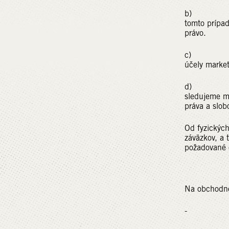
b) Právo: 
tomto prípa
právo.
c) Súhlas:
účely market
d) Oprávne
sledujeme my
práva a slob
Od fyzických
záväzkov, a 
požadované 
Na obchodné
- meno 