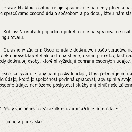
Niektoré osobné údaje spracúvame na účely plnenia našich 
de spracúvame osobné údaje spôsobom a po dobu, ktorú nám stan
 V určitých prípadoch potrebujeme na spracovanie osobných
ingu tovaru.
ný záujem: Osobné údaje dotknutých osôb spracúvame výn
 ako prevádzkovateľ alebo tretia strana, okrem prípadov, keď n
ody dotknutej osoby, ktoré si vyžadujú ochranu osobných údajov.
 osôb sa vyžaduje, aby nám poskytli údaje, ktoré potrebujeme na
tie údaje, ktoré je spoločnosť povinná spracovať, aby splnila s
osobné údaje, nemôžeme poskytovať služby ani plniť naše zákonn
 účely spoločnosť o zákazníkoch zhromažďuje tieto údaje:
a priezvisko,