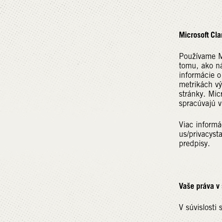
Microsoft Clar
Používame Mi
tomu, ako ná
informácie o
metrikách vý
stránky. Mic
spracúvajú v
Viac informá
us/privacyst
predpisy.
Vaše práva v 
V súvislosti