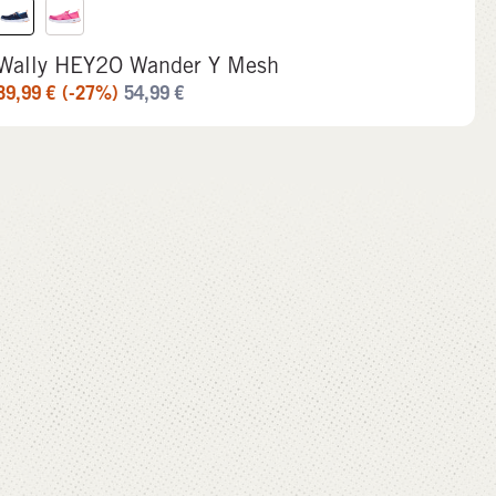
Wally HEY2O Wander Y Mesh
39,99
€
(-27%)
54,99
€