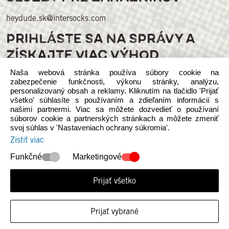
heydude.sk@intersocks.com
PRIHLÁSTE SA NA SPRÁVY A
ZÍSKAJTE VIAC VÝHOD
Naša webová stránka používa súbory cookie na
zabezpečenie funkčnosti, výkonu stránky, analýzu,
personalizovaný obsah a reklamy. Kliknutím na tlačidlo 'Prijať
všetko' súhlasíte s používaním a zdieľaním informácií s
našimi partnermi. Viac sa môžete dozvedieť o používaní
súborov cookie a partnerských stránkach a môžete zmeniť
svoj súhlas v 'Nastaveniach ochrany súkromia'.
Sledujte nás na sociálnych médiách
Zistiť viac
Funkčné
Marketingové
Prijať všetko
© 2026 Heydude. Upozorňujeme, že táto webová stránka je
Prijať vybrané
nezávislá na vlastníctvíe a prevádzke spoločnosti INTERSOCKS s.r.o.,
autorizovaného distribútora Crocs Europe B.V. d/b/a Heydude.