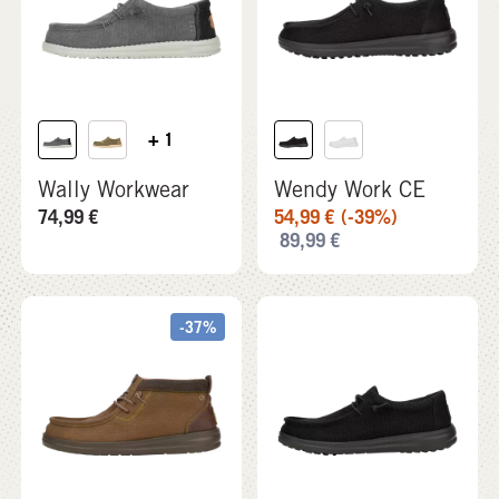
+ 1
Wally Workwear
Wendy Work CE
74,99
€
54,99
€
(-39%)
89,99
€
-37%