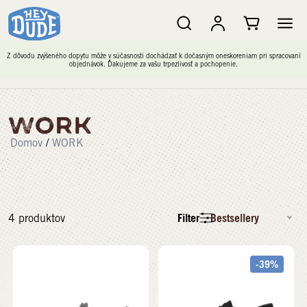
Z dôvodu zvýšeného dopytu môže v súčasnosti dochádzať k dočasným oneskoreniam pri spracovaní
objednávok. Ďakujeme za vašu trpezlivosť a pochopenie.
WORK
Domov
/
WORK
Filter
Bestsellery
4
produktov
-39%