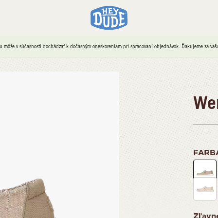
u môže v súčasnosti dochádzať k dočasným oneskoreniam pri spracovaní objednávok. Ďakujeme za vašu 
Wen
FARB
Zľavn