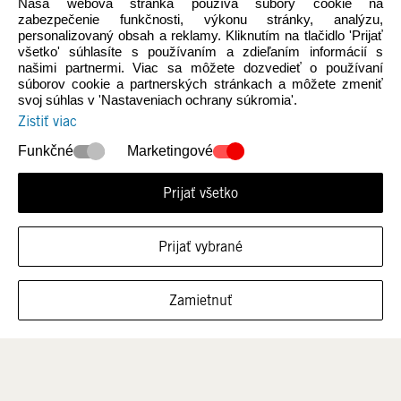
Naša webová stránka používa súbory cookie na
zabezpečenie funkčnosti, výkonu stránky, analýzu,
NOVÉ KOLEKCIE
Ženy
personalizovaný obsah a reklamy. Kliknutím na tlačidlo 'Prijať
všetko' súhlasíte s používaním a zdieľaním informácií s
našimi partnermi. Viac sa môžete dozvedieť o používaní
súborov cookie a partnerských stránkach a môžete zmeniť
svoj súhlas v 'Nastaveniach ochrany súkromia'.
Zistiť viac
Funkčné
Marketingové
Prijať všetko
Muži
Deti
Prijať vybrané
FILTROVAŤ VEĽKOSTI
Zamietnuť