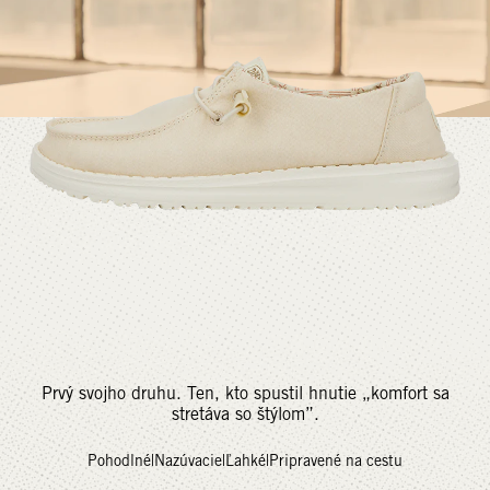
Prvý svojho druhu. Ten, kto spustil hnutie „komfort sa
stretáva so štýlom”.
Pohodlné
|
Nazúvacie
|
Ľahké
|
Pripravené na cestu