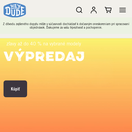
Z dôvodu zvýšeného dopytu môže v súčasnosti dochádzať k dočasným oneskoreniam pri spracovaní
objednávok. Ďakujeme za vašu trpezlivosť a pochopenie.
zľavy až do 40 % na vybrané modely
VÝPREDAJ
Kúpiť