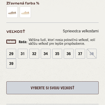
Zľavnená farba %
Sprievodca veľkosťami
VEĽKOSŤ
Väčšina ľudí, ktorí nosia polovičnú veľkosť, volí
Rada:
väčšiu veľkosť pre lepšie prispôsobenie.
29
31
32
34
35
36
37
38
39
VYBERTE SI SVOJU VEĽKOSŤ