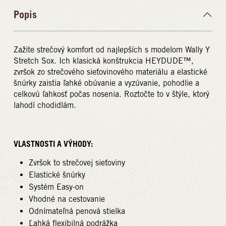
Popis
Zažite strečový komfort od najlepších s modelom Wally Y
Stretch Sox. Ich klasická konštrukcia HEYDUDE™,
zvršok zo strečového sieťovinového materiálu a elastické
šnúrky zaistia ľahké obúvanie a vyzúvanie, pohodlie a
celkovú ľahkosť počas nosenia. Roztočte to v štýle, ktorý
lahodí chodidlám.
VLASTNOSTI A VÝHODY:
Zvršok to strečovej sieťoviny
Elastické šnúrky
Systém Easy-on
Vhodné na cestovanie
Odnímateľná penová stielka
Ľahká flexibilná podrážka