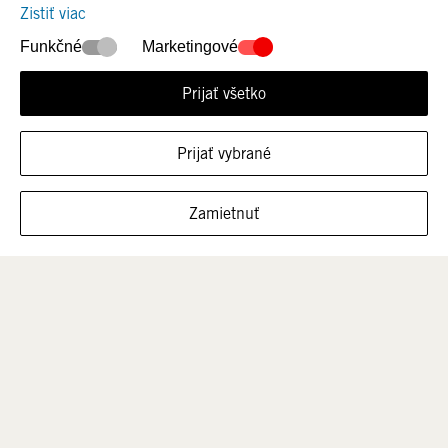
Zistiť viac
Funkčné
Marketingové
NOVÉ KOLEKCIE
Ženy
Prijať všetko
Prijať vybrané
FILTROVAŤ VEĽKOSTI
Zamietnuť
Muži
Deti