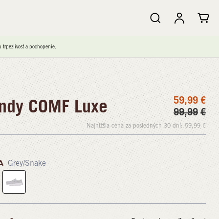
trpezlivosť a pochopenie.
59,99
€
ndy COMF Luxe
99,99
€
Najnižšia cena za posledných 30 dní:
59,99
€
A
Grey/Snake