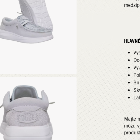
medzip
HLAVNÉ
Vys
Do
Vy
Poh
Šn
Sk
Ľa
Majte n
môžu vy
produk