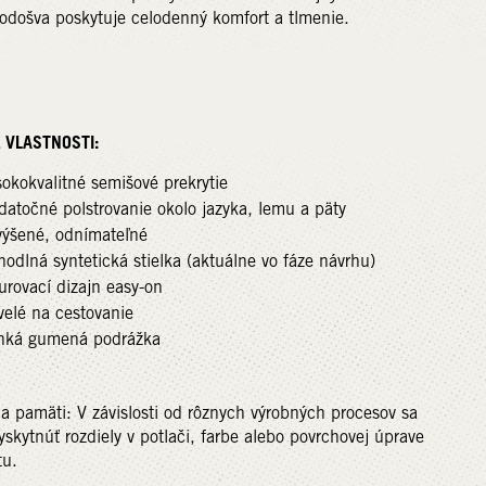
odošva poskytuje celodenný komfort a tlmenie.
 VLASTNOSTI:
okokvalitné semišové prekrytie
datočné polstrovanie okolo jazyka, lemu a päty
výšené, odnímateľné
odlná syntetická stielka (aktuálne vo fáze návrhu)
urovací dizajn easy-on
velé na cestovanie
hká gumená podrážka
a pamäti: V závislosti od rôznych výrobných procesov sa
skytnúť rozdiely v potlači, farbe alebo povrchovej úprave
tu.