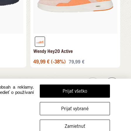
Wendy Hey2O Active
49,99
€
(-38%)
79,99
€
obsah a reklamy.
Prijať všetko
vedieť o používaní
Prijať vybrané
FILTROVAŤ VEĽKOSTI
Zamietnuť