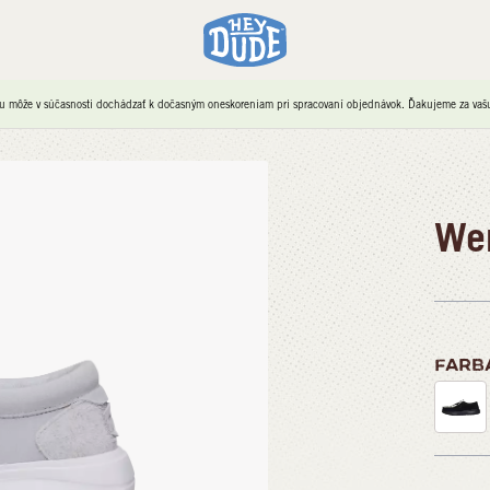
u môže v súčasnosti dochádzať k dočasným oneskoreniam pri spracovaní objednávok. Ďakujeme za vašu 
We
FARB