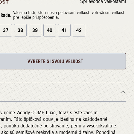
Sprievodca veľkosťami
OSŤ
Väčšina ľudí, ktorí nosia polovičnú veľkosť, volí väčšiu veľkosť
Rada:
pre lepšie prispôsobenie.
37
38
39
40
41
42
VYBERTE SI SVOJU VEĽKOSŤ
avujeme Wendy COMF Luxe, teraz s ešte väčším
vaním. Táto špičková obuv je ideálna na každodenné
, ponúka dodatočné polstrovanie, penu a vysokokvalitné
, ako sú semišové prekrytia a moderné dizajny. Pohodlná