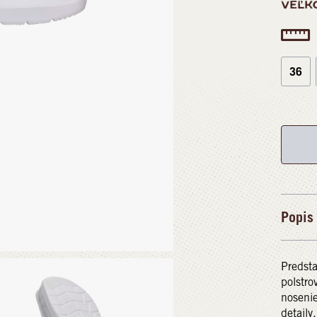
VEĽK
36
Popis
Predst
polstro
nosenie
detaily