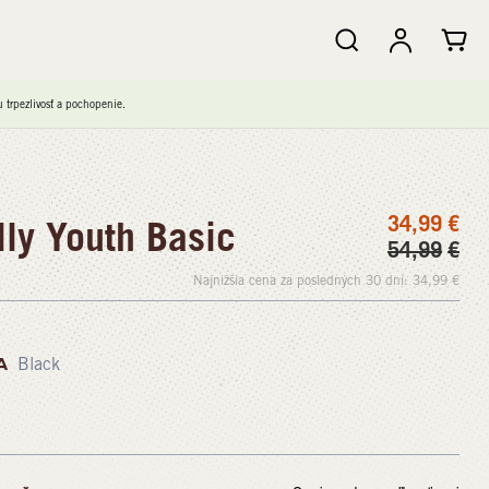
trpezlivosť a pochopenie.
34,99
€
ly Youth Basic
54,99
€
Najnižšia cena za posledných 30 dní:
34,99
€
A
Black