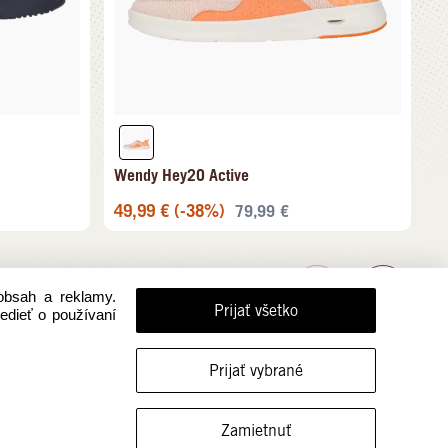
Wendy Hey2O Active
49,99
€
(-38%)
79,99
€
obsah a reklamy.
Prijať všetko
vedieť o používaní
Prijať vybrané
FILTROVAŤ VEĽKOSTI
Zamietnuť