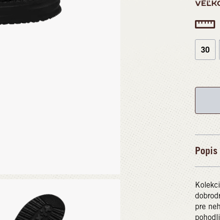
VEĽK
30
Popis
Kolekci
dobrodr
pre neh
pohodli