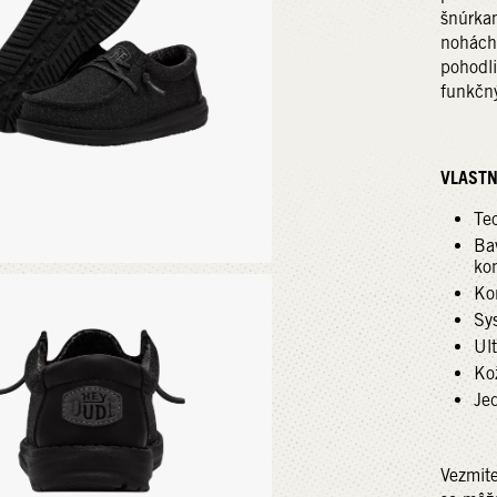
šnúrkam
nohách
pohodli
funkčný
VLASTN
Te
Ba
ko
Ko
Sy
Ul
Ko
Je
Vezmit