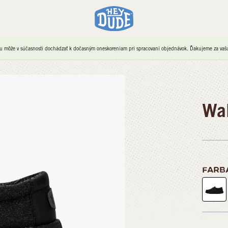
u môže v súčasnosti dochádzať k dočasným oneskoreniam pri spracovaní objednávok. Ďakujeme za vašu 
Wal
FARB