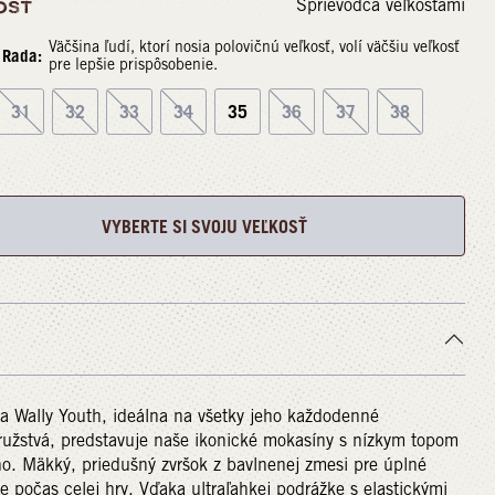
Sprievodca veľkosťami
OSŤ
Väčšina ľudí, ktorí nosia polovičnú veľkosť, volí väčšiu veľkosť
Rada:
pre lepšie prispôsobenie.
31
32
33
34
35
36
37
38
VYBERTE SI SVOJU VEĽKOSŤ
a Wally Youth, ideálna na všetky jeho každodenné
užstvá, predstavuje naše ikonické mokasíny s nízkym topom
o. Mäkký, priedušný zvršok z bavlnenej zmesi pre úplné
e počas celej hry. Vďaka ultraľahkej podrážke s elastickými