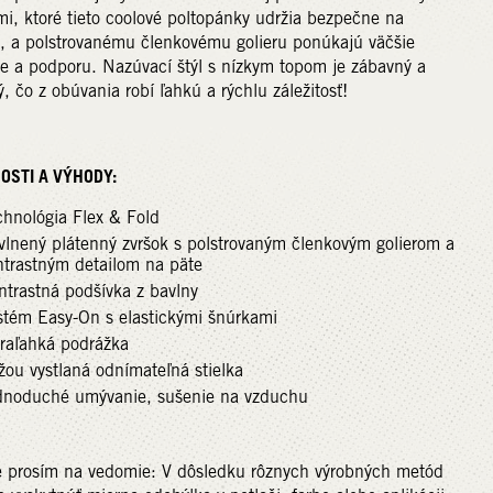
i, ktoré tieto coolové poltopánky udržia bezpečne na
, a polstrovanému členkovému golieru ponúkajú väčšie
e a podporu. Nazúvací štýl s nízkym topom je zábavný a
, čo z obúvania robí ľahkú a rýchlu záležitosť!
OSTI A VÝHODY:
chnológia Flex & Fold
vlnený plátenný zvršok s polstrovaným členkovým golierom a
ntrastným detailom na päte
ntrastná podšívka z bavlny
stém Easy-On s elastickými šnúrkami
traľahká podrážka
žou vystlaná odnímateľná stielka
dnoduché umývanie, sušenie na vzduchu
e prosím na vedomie: V dôsledku rôznych výrobných metód