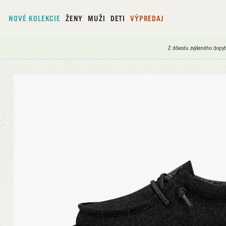
NOVÉ KOLEKCIE
ŽENY
MUŽI
DETI
VÝPREDAJ
Z dôvodu zvýšeného dopyt
Domov
/
Wally Youth Basic