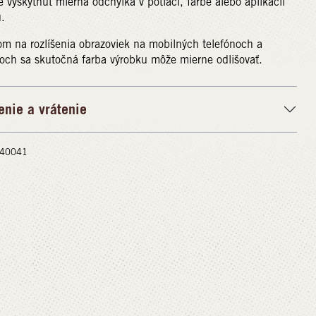
 vyskytnúť mierna odchýlka v potlači, farbe alebo aplikácii
.
m na rozlíšenia obrazoviek na mobilných telefónoch a
och sa skutočná farba výrobku môže mierne odlišovať.
enie a vrátenie
 #40041