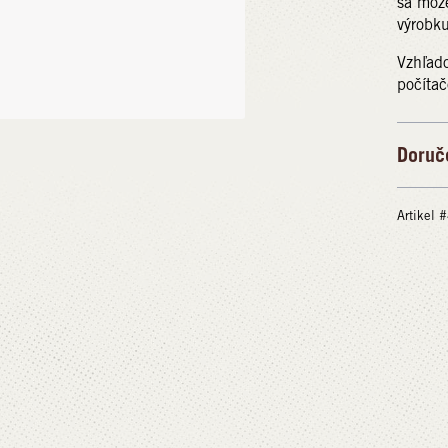
sa môže
výrobku
Vzhľado
počítač
Doruč
Artikel