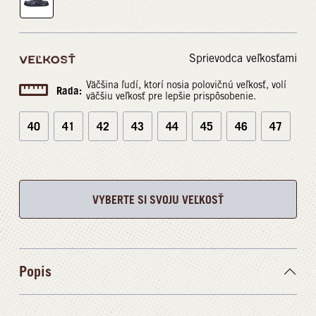
Sprievodca veľkosťami
VEĽKOSŤ
Väčšina ľudí, ktorí nosia polovičnú veľkosť, volí
Rada:
väčšiu veľkosť pre lepšie prispôsobenie.
40
41
42
43
44
45
46
47
VYBERTE SI SVOJU VEĽKOSŤ
Popis