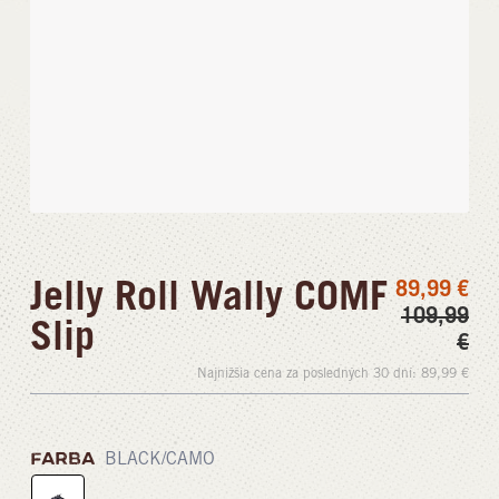
Jelly Roll Wally COMF
89,99
€
109,99
Slip
€
Najnižšia cena za posledných 30 dní:
89,99
€
FARBA
BLACK/CAMO