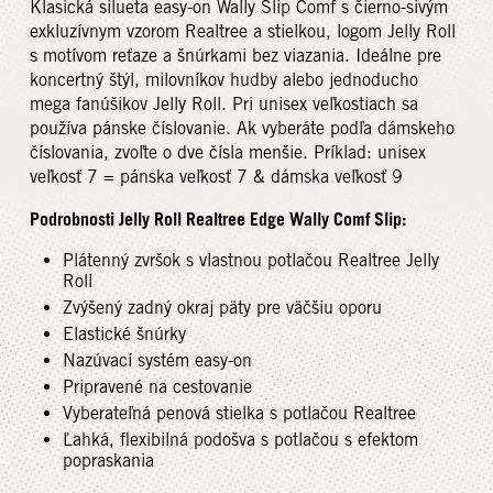
Klasická silueta easy-on Wally Slip Comf s čierno-sivým
exkluzívnym vzorom Realtree a stielkou, logom Jelly Roll
s motívom reťaze a šnúrkami bez viazania. Ideálne pre
koncertný štýl, milovníkov hudby alebo jednoducho
mega fanúšikov Jelly Roll. Pri unisex veľkostiach sa
používa pánske číslovanie. Ak vyberáte podľa dámskeho
číslovania, zvoľte o dve čísla menšie. Príklad: unisex
veľkosť 7 = pánska veľkosť 7 & dámska veľkosť 9
Podrobnosti Jelly Roll Realtree Edge Wally Comf Slip:
Plátenný zvršok s vlastnou potlačou Realtree Jelly
Roll
Zvýšený zadný okraj päty pre väčšiu oporu
Elastické šnúrky
Nazúvací systém easy-on
Pripravené na cestovanie
Vyberateľná penová stielka s potlačou Realtree
Ľahká, flexibilná podošva s potlačou s efektom
popraskania