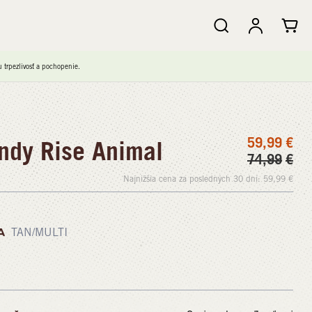
trpezlivosť a pochopenie.
59,99
€
dy Rise Animal
74,99
€
Najnižšia cena za posledných 30 dní:
59,99
€
A
TAN/MULTI