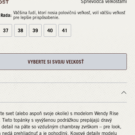
Sprievodca veľkosťami
OSŤ
Väčšina ľudí, ktorí nosia polovičnú veľkosť, volí väčšiu veľkosť
Rada:
pre lepšie prispôsobenie.
37
38
39
40
41
VYBERTE SI SVOJU VEĽKOSŤ
te svet (alebo aspoň svoje okolie) s modelom Wendy Rise
 Tieto topánky s vyvýšenou podrážkou prepájajú dravý
í detail na päte so vzdušným chambray zvrškom – pre look,
a nedá prehliadnuť a je pohodlný. Kovové detaily modelu