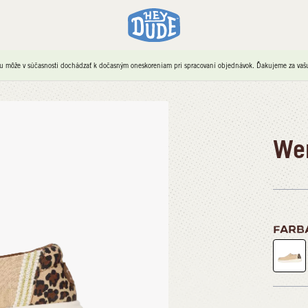
u môže v súčasnosti dochádzať k dočasným oneskoreniam pri spracovaní objednávok. Ďakujeme za vašu 
Wen
FARB