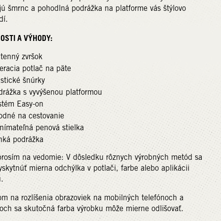
ú šmrnc a pohodlná podrážka na platforme vás štýlovo
dí.
OSTI A VÝHODY:
átenný zvršok
eracia potlač na päte
stické šnúrky
drážka s vyvýšenou platformou
stém Easy-on
odné na cestovanie
nímateľná penová stielka
hká podrážka
prosím na vedomie: V dôsledku rôznych výrobných metód sa
skytnúť mierna odchýlka v potlači, farbe alebo aplikácii
.
m na rozlíšenia obrazoviek na mobilných telefónoch a
och sa skutočná farba výrobku môže mierne odlišovať.