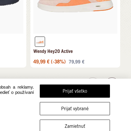
Wendy Hey2O Active
49,99
€
(-38%)
79,99
€
obsah a reklamy.
Prijať všetko
vedieť o používaní
Prijať vybrané
FILTROVAŤ VEĽKOSTI
Zamietnuť