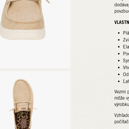
dodávaj
povzbu
VLASTN
Pl
Zvi
Ela
Po
Sy
Vh
Od
Ľa
Vezmi 
môže vy
výrobku
Vzhľado
počítač