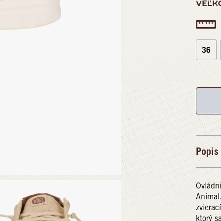
VEĽK
36
Popis
Ovládni
Animal.
zvierac
ktorý s