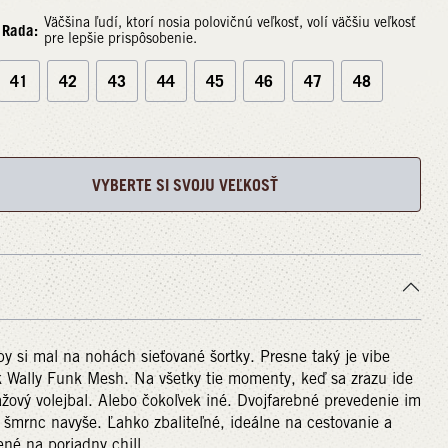
Väčšina ľudí, ktorí nosia polovičnú veľkosť, volí väčšiu veľkosť
Rada:
pre lepšie prispôsobenie.
41
42
43
44
45
46
47
48
VYBERTE SI SVOJU VEĽKOSŤ
y si mal na nohách sieťované šortky. Presne taký je vibe
k Wally Funk Mesh. Na všetky tie momenty, keď sa zrazu ide
ážový volejbal. Alebo čokoľvek iné. Dvojfarebné prevedenie im
 šmrnc navyše. Ľahko zbaliteľné, ideálne na cestovanie a
ené na poriadny chill.