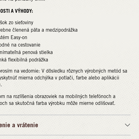
OSTI A VÝHODY:
šok zo sieťoviny
rebne členená päta a medzipodrážka
stém Easy-on
odné na cestovanie
nímateľná penová stielka
ká flexibilná podrážka
prosím na vedomie: V dôsledku rôznych výrobných metód sa
skytnúť mierna odchýlka v potlači, farbe alebo aplikácii
.
m na rozlíšenia obrazoviek na mobilných telefónoch a
och sa skutočná farba výrobku môže mierne odlišovať.
enie a vrátenie