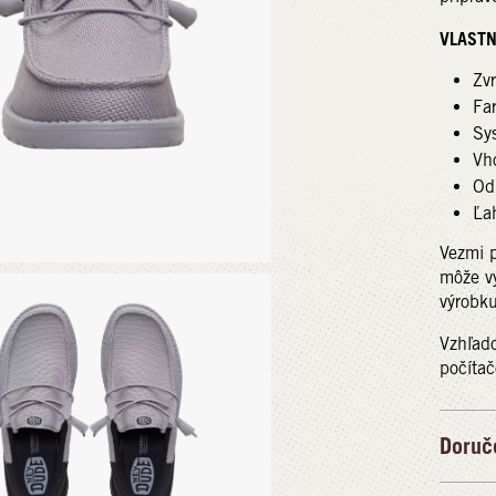
VLASTN
Zvr
Fa
Sy
Vh
Od
Ľah
Vezmi 
môže vy
výrobku
Vzhľado
počítač
Doruč