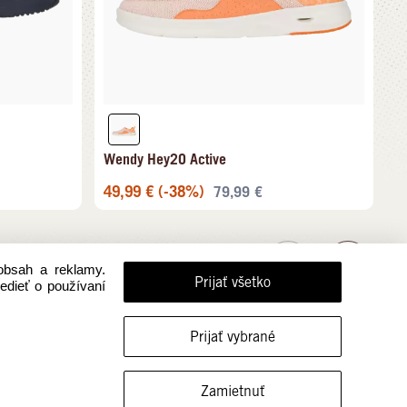
Wendy Hey2O Active
49,99
€
(-38%)
79,99
€
obsah a reklamy.
Prijať všetko
vedieť o používaní
Prijať vybrané
FILTROVAŤ VEĽKOSTI
Zamietnuť