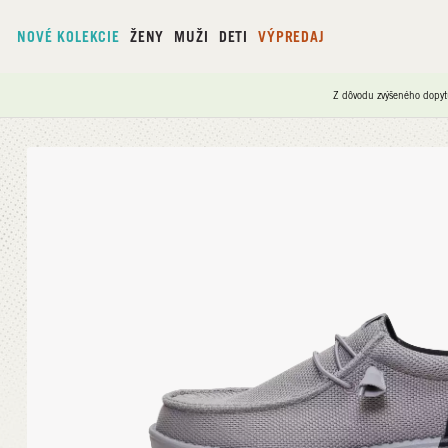
NOVÉ KOLEKCIE
ŽENY
MUŽI
DETI
VÝPREDAJ
Z dôvodu zvýšeného dopyt
Domov
/
Wally Funk Mesh Split