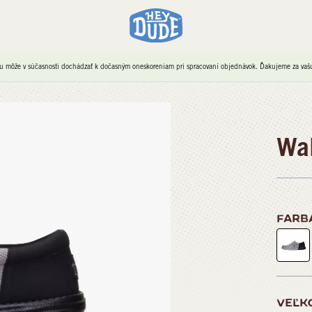
u môže v súčasnosti dochádzať k dočasným oneskoreniam pri spracovaní objednávok. Ďakujeme za vašu 
Wal
FARB
VEĽK