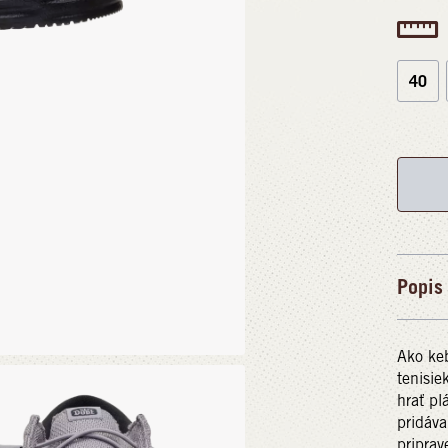
40
Popis
Ako keb
tenisie
hrať pl
pridáva
priprav