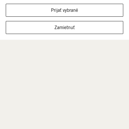
Prijať vybrané
FILTROVAŤ VEĽKOSTI
Zamietnuť
Muži
Deti
VÝPREDAJ