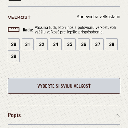
Sprievodca veľkosťami
VEĽKOSŤ
Väčšina ľudí, ktorí nosia polovičnú veľkosť, volí
Rada:
väčšiu veľkosť pre lepšie prispôsobenie.
29
31
32
34
35
36
37
38
39
VYBERTE SI SVOJU VEĽKOSŤ
Popis