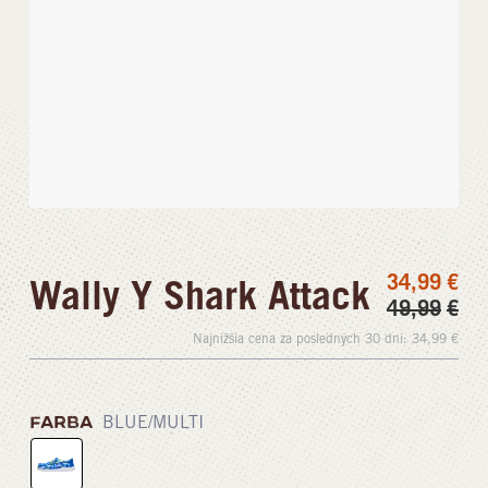
34,99
€
Wally Y Shark Attack
49,99
€
Najnižšia cena za posledných 30 dní:
34,99
€
FARBA
BLUE/MULTI