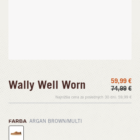
59,99
€
Wally Well Worn
74,99
€
Najnižšia cena za posledných 30 dní:
59,99
€
FARBA
ARGAN BROWN/MULTI