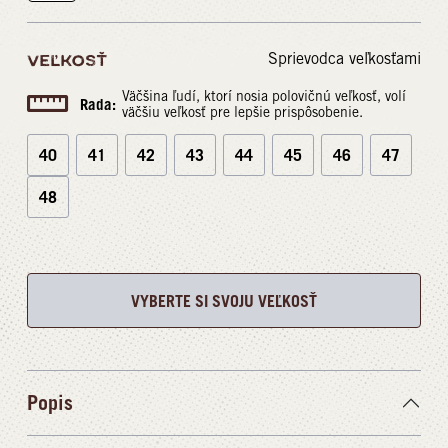
Sprievodca veľkosťami
VEĽKOSŤ
Väčšina ľudí, ktorí nosia polovičnú veľkosť, volí
Rada:
väčšiu veľkosť pre lepšie prispôsobenie.
40
41
42
43
44
45
46
47
48
VYBERTE SI SVOJU VEĽKOSŤ
Popis