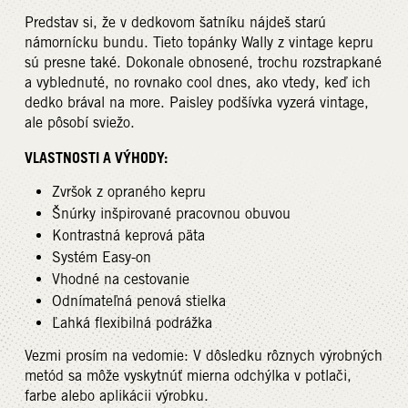
Predstav si, že v dedkovom šatníku nájdeš starú
námornícku bundu. Tieto topánky Wally z vintage kepru
sú presne také. Dokonale obnosené, trochu rozstrapkané
a vyblednuté, no rovnako cool dnes, ako vtedy, keď ich
dedko brával na more. Paisley podšívka vyzerá vintage,
ale pôsobí sviežo.
VLASTNOSTI A VÝHODY:
Zvršok z opraného kepru
Šnúrky inšpirované pracovnou obuvou
Kontrastná keprová päta
Systém Easy-on
Vhodné na cestovanie
Odnímateľná penová stielka
Ľahká flexibilná podrážka
Vezmi prosím na vedomie: V dôsledku rôznych výrobných
metód sa môže vyskytnúť mierna odchýlka v potlači,
farbe alebo aplikácii výrobku.