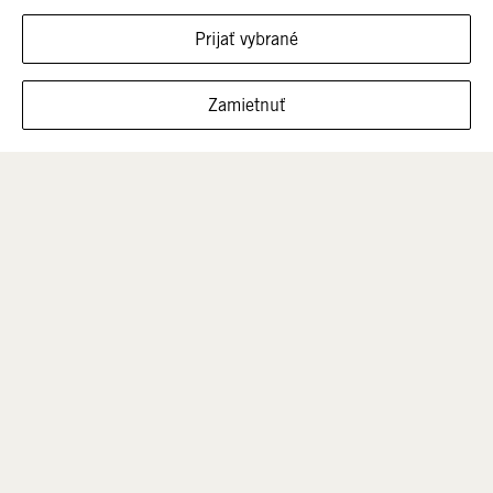
Prijať vybrané
FILTROVAŤ VEĽKOSTI
Zamietnuť
Muži
Deti
VÝPREDAJ