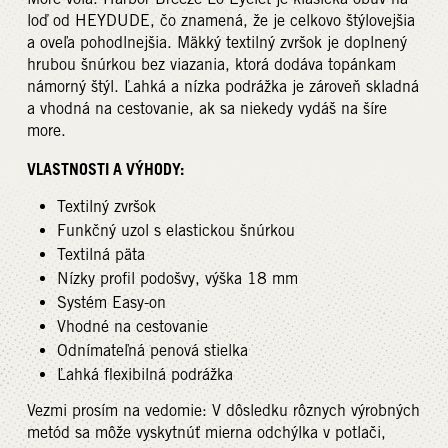
loď od HEYDUDE, čo znamená, že je celkovo štýlovejšia
a oveľa pohodlnejšia. Mäkký textilný zvršok je doplnený
hrubou šnúrkou bez viazania, ktorá dodáva topánkam
námorný štýl. Ľahká a nízka podrážka je zároveň skladná
a vhodná na cestovanie, ak sa niekedy vydáš na šíre
more.
VLASTNOSTI A VÝHODY:
Textilný zvršok
Funkčný uzol s elastickou šnúrkou
Textilná päta
Nízky profil podošvy, výška 18 mm
Systém Easy-on
Vhodné na cestovanie
Odnímateľná penová stielka
Ľahká flexibilná podrážka
Vezmi prosím na vedomie: V dôsledku rôznych výrobných
metód sa môže vyskytnúť mierna odchýlka v potlači,