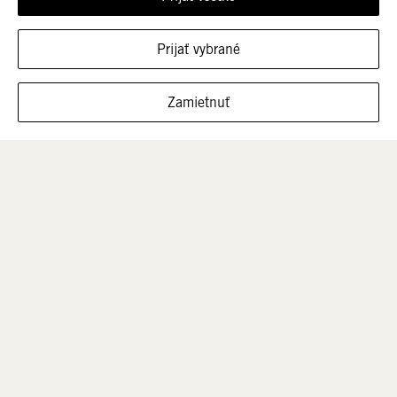
Prijať vybrané
FILTROVAŤ VEĽKOSTI
Zamietnuť
Muži
Deti
VÝPREDAJ