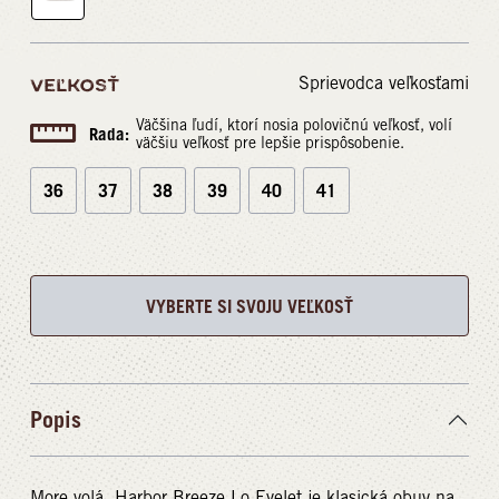
Sprievodca veľkosťami
VEĽKOSŤ
Väčšina ľudí, ktorí nosia polovičnú veľkosť, volí
Rada:
väčšiu veľkosť pre lepšie prispôsobenie.
36
37
38
39
40
41
VYBERTE SI SVOJU VEĽKOSŤ
Popis
More volá. Harbor Breeze Lo Eyelet je klasická obuv na