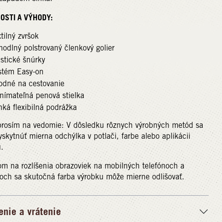
OSTI A VÝHODY:
tilný zvršok
odlný polstrovaný členkový golier
stické šnúrky
stém Easy-on
odné na cestovanie
nímateľná penová stielka
ká flexibilná podrážka
prosím na vedomie: V dôsledku rôznych výrobných metód sa
skytnúť mierna odchýlka v potlači, farbe alebo aplikácii
.
m na rozlíšenia obrazoviek na mobilných telefónoch a
och sa skutočná farba výrobku môže mierne odlišovať.
enie a vrátenie