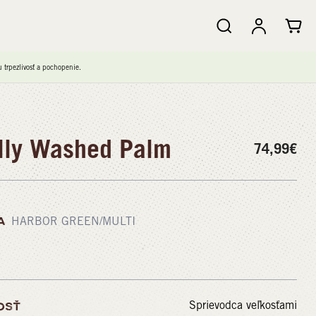
trpezlivosť a pochopenie.
lly Washed Palm
74,99
€
A
HARBOR GREEN/MULTI
Sprievodca veľkosťami
OSŤ