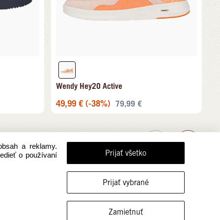
Wendy Hey2O Active
49,99
€
(-38%)
79,99
€
obsah a reklamy.
Prijať všetko
vedieť o používaní
Prijať vybrané
FILTROVAŤ VEĽKOSTI
Zamietnuť