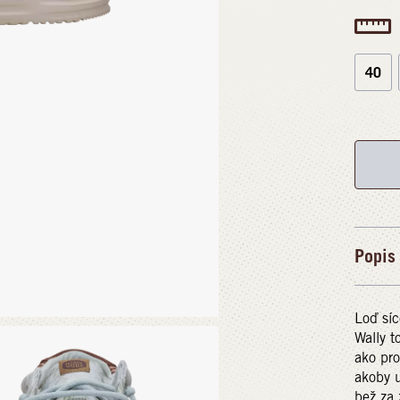
40
Popis
Loď síc
Wally t
ako pro
akoby u
bež za