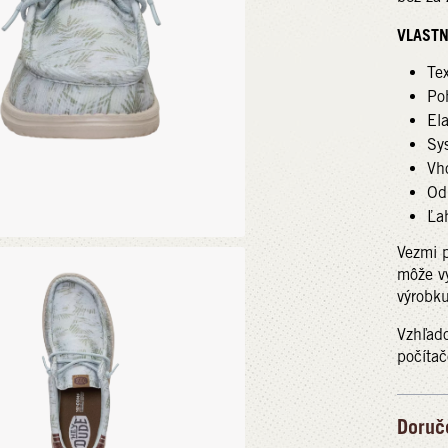
VLASTN
Tex
Poh
Ela
Sy
Vh
Od
Ľah
Vezmi 
môže vy
výrobku
Vzhľado
počítač
Doruč