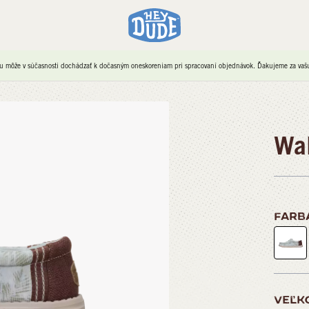
u môže v súčasnosti dochádzať k dočasným oneskoreniam pri spracovaní objednávok. Ďakujeme za vašu 
Wa
FARB
VEĽK