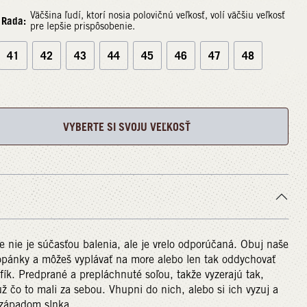
Väčšina ľudí, ktorí nosia polovičnú veľkosť, volí väčšiu veľkosť
Rada:
pre lepšie prispôsobenie.
41
42
43
44
45
46
47
48
VYBERTE SI SVOJU VEĽKOSŤ
e nie je súčasťou balenia, ale je vrelo odporúčaná. Obuj naše
opánky a môžeš vyplávať na more alebo len tak oddychovať
fík. Predprané a prepláchnuté soľou, takže vyzerajú tak,
ž čo to mali za sebou. Vhupni do nich, alebo si ich vyzuj a
 západom slnka.