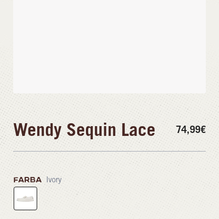
Wendy Sequin Lace
74,99
€
FARBA
Ivory