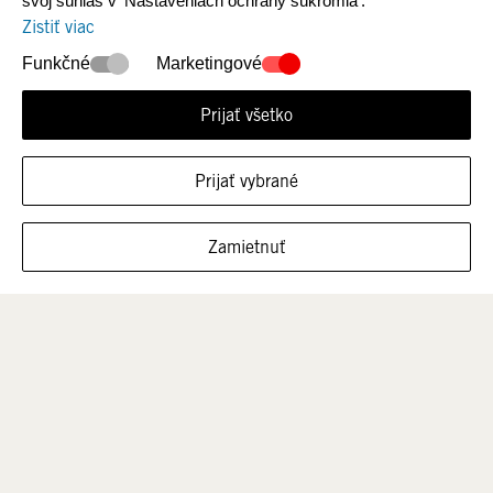
svoj súhlas v 'Nastaveniach ochrany súkromia'.
Zistiť viac
Funkčné
Marketingové
NOVÉ KOLEKCIE
Ženy
Prijať všetko
Prijať vybrané
FILTROVAŤ VEĽKOSTI
Zamietnuť
Muži
Deti