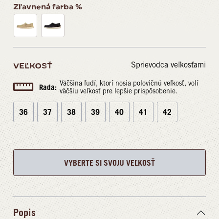
Zľavnená farba %
Sprievodca veľkosťami
VEĽKOSŤ
Väčšina ľudí, ktorí nosia polovičnú veľkosť, volí
Rada:
väčšiu veľkosť pre lepšie prispôsobenie.
36
37
38
39
40
41
42
VYBERTE SI SVOJU VEĽKOSŤ
Popis