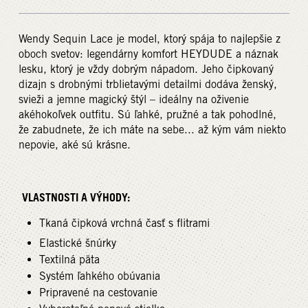
Wendy Sequin Lace je model, ktorý spája to najlepšie z
oboch svetov: legendárny komfort HEYDUDE a náznak
lesku, ktorý je vždy dobrým nápadom. Jeho čipkovaný
dizajn s drobnými trblietavými detailmi dodáva ženský,
svieži a jemne magický štýl – ideálny na oživenie
akéhokoľvek outfitu. Sú ľahké, pružné a tak pohodlné,
že zabudnete, že ich máte na sebe... až kým vám niekto
nepovie, aké sú krásne.
VLASTNOSTI A VÝHODY:
Tkaná čipková vrchná časť s flitrami
Elastické šnúrky
Textilná päta
Systém ľahkého obúvania
Pripravené na cestovanie