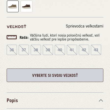
Sprievodca veľkosťami
VEĽKOSŤ
Väčšina ľudí, ktorí nosia polovičnú veľkosť, volí
Rada:
väčšiu veľkosť pre lepšie prispôsobenie.
36
37
38
39
40
41
42
43
VYBERTE SI SVOJU VEĽKOSŤ
Popis