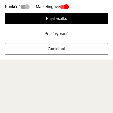
Reklamácia
Funkčné
Marketingové
Kontaktný formulár
Často kladené otázky
Prijať všetko
Veľkostná tabuľka
Prijať vybrané
Čistenie obuvi
FILTROVAŤ VEĽKOSTI
Zamietnuť
SPOLOČNOSŤ
O Heydude
Všeobecné obchodné podmienky
Súkromie a súbory cookies
Predajné miesta
Subjekt zodpovedný za bezpečnosť produktu