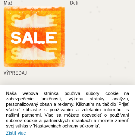
Muži
Deti
VÝPREDAJ
PODPORA
Naša webová stránka používa súbory cookie na
zabezpečenie funkčnosti, výkonu stránky, analýzu,
personalizovaný obsah a reklamy. Kliknutím na tlačidlo 'Prijať
Spôsob platby
všetko' súhlasíte s používaním a zdieľaním informácií s
našimi partnermi. Viac sa môžete dozvedieť o používaní
Náklady na dopravu
súborov cookie a partnerských stránkach a môžete zmeniť
Odstúpiť od zmluvy tu
svoj súhlas v 'Nastaveniach ochrany súkromia'.
Zistiť viac