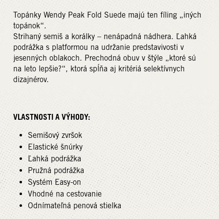
Topánky Wendy Peak Fold Suede majú ten fíling „iných
topánok“.
Strihaný semiš a korálky – nenápadná nádhera. Ľahká
podrážka s platformou na udržanie predstavivosti v
jesenných oblakoch. Prechodná obuv v štýle „ktoré sú
na leto lepšie?“, ktorá spĺňa aj kritériá selektívnych
dizajnérov.
VLASTNOSTI A VÝHODY:
Semišový zvršok
Elastické šnúrky
Ľahká podrážka
Pružná podrážka
Systém Easy-on
Vhodné na cestovanie
Odnímateľná penová stielka