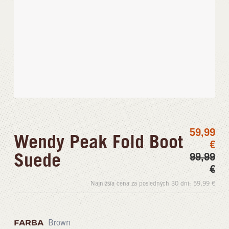
59,99
Wendy Peak Fold Boot
€
Suede
99,99
€
Najnižšia cena za posledných 30 dní:
59,99
€
FARBA
Brown