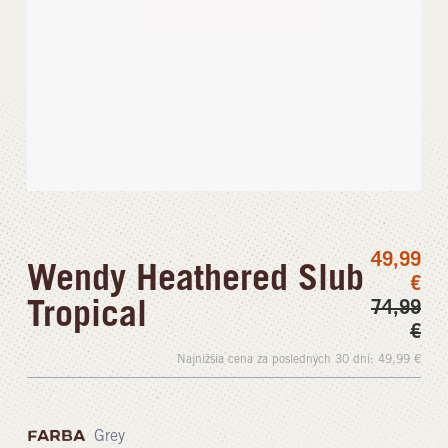
49,99
Wendy Heathered Slub
€
Tropical
74,99
€
Najnižšia cena za posledných 30 dní:
49,99
€
FARBA
Grey