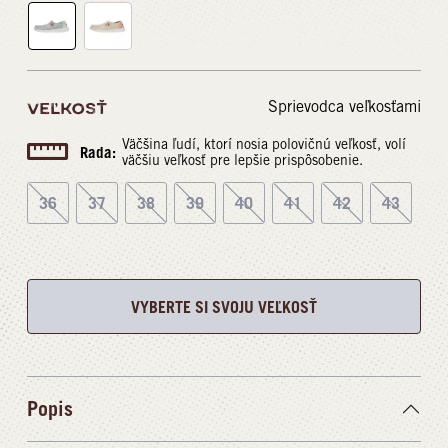
Sprievodca veľkosťami
VEĽKOSŤ
Väčšina ľudí, ktorí nosia polovičnú veľkosť, volí
Rada:
väčšiu veľkosť pre lepšie prispôsobenie.
36
37
38
39
40
41
42
43
VYBERTE SI SVOJU VEĽKOSŤ
Popis