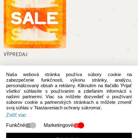
VÝPREDAJ
PODPORA
Naša webová stránka používa súbory cookie na
zabezpečenie funkčnosti, výkonu stránky, analýzu,
personalizovaný obsah a reklamy. Kliknutím na tlačidlo 'Prijať
Spôsob platby
všetko' súhlasíte s používaním a zdieľaním informácií s
našimi partnermi. Viac sa môžete dozvedieť o používaní
Náklady na dopravu
súborov cookie a partnerských stránkach a môžete zmeniť
svoj súhlas v 'Nastaveniach ochrany súkromia'.
Odstúpiť od zmluvy tu
Zistiť viac
Reklamácia
Funkčné
Marketingové
Kontaktný formulár