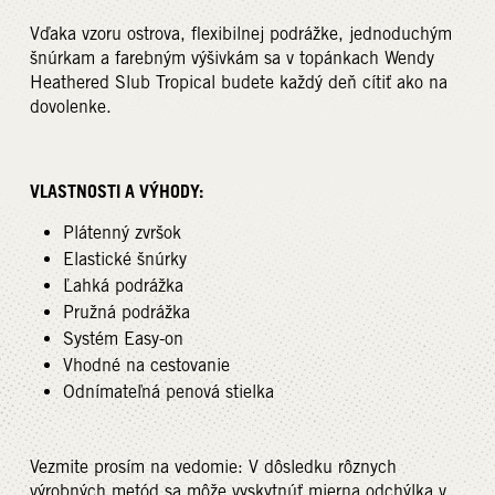
Vďaka vzoru ostrova, flexibilnej podrážke, jednoduchým
šnúrkam a farebným výšivkám sa v topánkach Wendy
Heathered Slub Tropical budete každý deň cítiť ako na
dovolenke.
VLASTNOSTI A VÝHODY:
Plátenný zvršok
Elastické šnúrky
Ľahká podrážka
Pružná podrážka
Systém Easy-on
Vhodné na cestovanie
Odnímateľná penová stielka
Vezmite prosím na vedomie: V dôsledku rôznych
výrobných metód sa môže vyskytnúť mierna odchýlka v