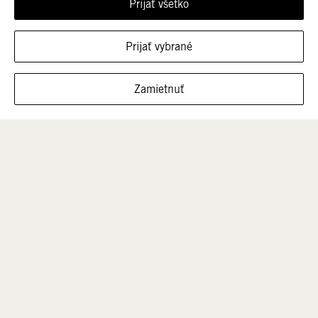
Prijať všetko
Často kladené otázky
Veľkostná tabuľka
Prijať vybrané
Čistenie obuvi
FILTROVAŤ VEĽKOSTI
Zamietnuť
SPOLOČNOSŤ
O Heydude
Všeobecné obchodné podmienky
Súkromie a súbory cookies
Predajné miesta
Subjekt zodpovedný za bezpečnosť produktu
SLUŽBY PRE ZÁKAZNÍKOV