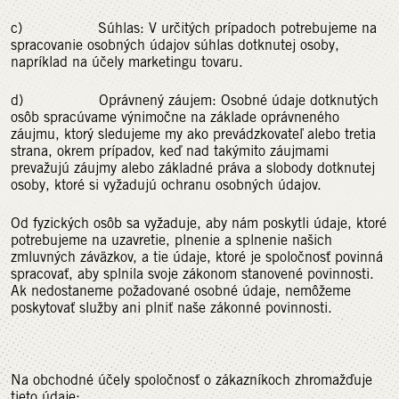
c) Súhlas: V určitých prípadoch potrebujeme na
spracovanie osobných údajov súhlas dotknutej osoby,
napríklad na účely marketingu tovaru.
d) Oprávnený záujem: Osobné údaje dotknutých
osôb spracúvame výnimočne na základe oprávneného
záujmu, ktorý sledujeme my ako prevádzkovateľ alebo tretia
strana, okrem prípadov, keď nad takýmito záujmami
prevažujú záujmy alebo základné práva a slobody dotknutej
osoby, ktoré si vyžadujú ochranu osobných údajov.
Od fyzických osôb sa vyžaduje, aby nám poskytli údaje, ktoré
potrebujeme na uzavretie, plnenie a splnenie našich
zmluvných záväzkov, a tie údaje, ktoré je spoločnosť povinná
spracovať, aby splnila svoje zákonom stanovené povinnosti.
Ak nedostaneme požadované osobné údaje, nemôžeme
poskytovať služby ani plniť naše zákonné povinnosti.
Na obchodné účely spoločnosť o zákazníkoch zhromažďuje
tieto údaje: