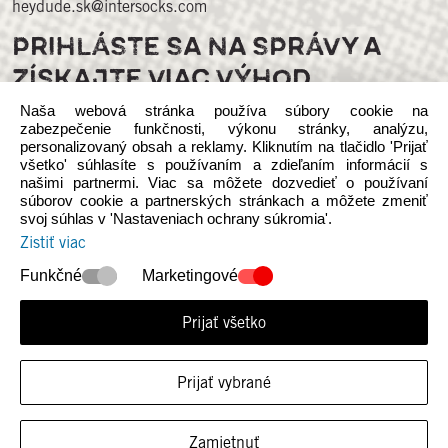
heydude.sk@intersocks.com
PRIHLÁSTE SA NA SPRÁVY A
ZÍSKAJTE VIAC VÝHOD
Naša webová stránka používa súbory cookie na
zabezpečenie funkčnosti, výkonu stránky, analýzu,
personalizovaný obsah a reklamy. Kliknutím na tlačidlo 'Prijať
všetko' súhlasíte s používaním a zdieľaním informácií s
našimi partnermi. Viac sa môžete dozvedieť o používaní
súborov cookie a partnerských stránkach a môžete zmeniť
svoj súhlas v 'Nastaveniach ochrany súkromia'.
Sledujte nás na sociálnych médiách
Zistiť viac
Funkčné
Marketingové
Prijať všetko
© 2026 Heydude. Upozorňujeme, že táto webová stránka je
Prijať vybrané
nezávislá na vlastníctvíe a prevádzke spoločnosti INTERSOCKS s.r.o.,
autorizovaného distribútora Crocs Europe B.V. d/b/a Heydude.
Zásady ochrany osobných údajov
Zamietnuť