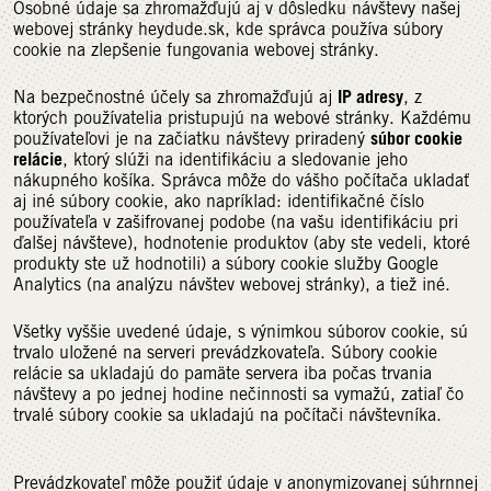
Osobné údaje sa zhromažďujú aj v dôsledku návštevy našej
webovej stránky heydude.sk, kde správca používa súbory
cookie na zlepšenie fungovania webovej stránky.
IP adresy
Na bezpečnostné účely sa zhromažďujú aj
, z
ktorých používatelia pristupujú na webové stránky. Každému
súbor cookie
používateľovi je na začiatku návštevy priradený
relácie
, ktorý slúži na identifikáciu a sledovanie jeho
nákupného košíka. Správca môže do vášho počítača ukladať
aj iné súbory cookie, ako napríklad: identifikačné číslo
používateľa v zašifrovanej podobe (na vašu identifikáciu pri
ďalšej návšteve), hodnotenie produktov (aby ste vedeli, ktoré
produkty ste už hodnotili) a súbory cookie služby Google
Analytics (na analýzu návštev webovej stránky), a tiež iné.
Všetky vyššie uvedené údaje, s výnimkou súborov cookie, sú
trvalo uložené na serveri prevádzkovateľa. Súbory cookie
relácie sa ukladajú do pamäte servera iba počas trvania
návštevy a po jednej hodine nečinnosti sa vymažú, zatiaľ čo
trvalé súbory cookie sa ukladajú na počítači návštevníka.
Prevádzkovateľ môže použiť údaje v anonymizovanej súhrnnej