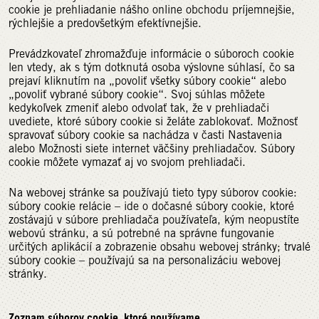
cookie je prehliadanie nášho online obchodu príjemnejšie,
rýchlejšie a predovšetkým efektívnejšie.
Prevádzkovateľ zhromažďuje informácie o súboroch cookie
len vtedy, ak s tým dotknutá osoba výslovne súhlasí, čo sa
prejaví kliknutím na „povoliť všetky súbory cookie“ alebo
„povoliť vybrané súbory cookie“. Svoj súhlas môžete
kedykoľvek zmeniť alebo odvolať tak, že v prehliadači
uvediete, ktoré súbory cookie si želáte zablokovať. Možnosť
spravovať súbory cookie sa nachádza v časti Nastavenia
alebo Možnosti siete internet väčšiny prehliadačov. Súbory
cookie môžete vymazať aj vo svojom prehliadači.
Na webovej stránke sa používajú tieto typy súborov cookie:
súbory cookie relácie – ide o dočasné súbory cookie, ktoré
zostávajú v súbore prehliadača používateľa, kým neopustíte
webovú stránku, a sú potrebné na správne fungovanie
určitých aplikácií a zobrazenie obsahu webovej stránky; trvalé
súbory cookie – používajú sa na personalizáciu webovej
stránky.
Zoznam súborov cookie, ktoré používame