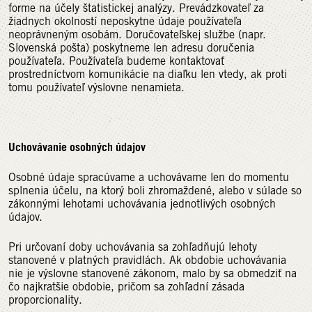
forme na účely štatistickej analýzy. Prevádzkovateľ za
žiadnych okolností neposkytne údaje používateľa
neoprávneným osobám. Doručovateľskej službe (napr.
Slovenská pošta) poskytneme len adresu doručenia
používateľa. Používateľa budeme kontaktovať
prostredníctvom komunikácie na diaľku len vtedy, ak proti
tomu používateľ výslovne nenamieta.
Uchovávanie osobných údajov
Osobné údaje spracúvame a uchovávame len do momentu
splnenia účelu, na ktorý boli zhromaždené, alebo v súlade so
zákonnými lehotami uchovávania jednotlivých osobných
údajov.
Pri určovaní doby uchovávania sa zohľadňujú lehoty
stanovené v platných pravidlách. Ak obdobie uchovávania
nie je výslovne stanovené zákonom, malo by sa obmedziť na
čo najkratšie obdobie, pričom sa zohľadní zásada
proporcionality.