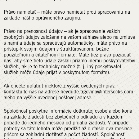
Právo namietať – máte právo namietať proti spracovaniu na
základe nášho oprávneného záujmu.
Právo na prenosnosť údajov – ak je spracovanie vašich
osobných údajov založené na vašom súhlase alebo na zmluve
s nami a údaje sa spracúvajú automaticky, máte právo na
prístup k svojim údajom v štruktúrovanom, bežne
použiteľnom a čitateľnom formáte. Máte tiež právo požiadať
nás, aby sme tieto údaje zaslali priamo inému poskytovateľovi
služieb, ak je to technicky možné (t. j. iný poskytovateľ
služieb môže údaje prijať v poskytnutom formáte).
Ak chcete uplatniť niektoré z vyššie uvedených práv,
kontaktujte nás na adrese heydude.trgovina@intersocks.com
alebo na vyššie uvedenej poštovej adrese.
Spoločnosť poskytne informácie dotknutej osobe alebo koná
na základe žiadosti bez zbytočného odkladu a v každom
prípade do jedného mesiaca od prijatia žiadosti. V prípade
potreby sa táto lehota môže predĺžiť až o ďalšie dva mesiace,
pričom sa zohľadní zložitosť a počet žiadostí. Spoločnosť