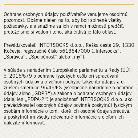
Ochrane osobných údajov používateľov venujeme osobitnú
pozornosť. Dbáme nielen na to, aby boli splnené všetky
požiadavky, ale snažíme sa ich v rámci možností predčiť,
pretože sme si vedomí toho, aká citlivá je táto oblasť.
Prevádzkovateľ: INTERSOCKS d.o.o., Reška cesta 29, 1330
Kočevje, registračné číslo 5613647000 („Intersocks“,
„Správca“, „Spoločnosť“ alebo „my“).
V súlade s nariadením Európskeho parlamentu a Rady (EÚ)
č. 2016/679 o ochrane fyzických osôb pri spracúvaní
osobných údajov a o voľnom pohybe takýchto údajov a o
zrušení smernice 95/46/ES (všeobecné nariadenie o ochrane
údajov alebo „GDPR“) a zákona o ochrane osobných údajov
(ďalej len „PDPA-2“) je spoločnosť INTERSOCKS d.o.o. ako
prevádzkovateľ osobných údajov povinná poskytnúť fyzickým
osobám informácie o tom, ktoré ich osobné údaje spracúva,
a poskytnúť im všetky relevantné informácie s cieľom ich
náležite informovať.