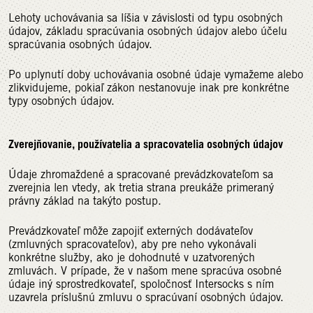
Lehoty uchovávania sa líšia v závislosti od typu osobných
údajov, základu spracúvania osobných údajov alebo účelu
spracúvania osobných údajov.
Po uplynutí doby uchovávania osobné údaje vymažeme alebo
zlikvidujeme, pokiaľ zákon nestanovuje inak pre konkrétne
typy osobných údajov.
Zverejňovanie, používatelia a spracovatelia osobných údajov
Údaje zhromaždené a spracované prevádzkovateľom sa
zverejnia len vtedy, ak tretia strana preukáže primeraný
právny základ na takýto postup.
Prevádzkovateľ môže zapojiť externých dodávateľov
(zmluvných spracovateľov), aby pre neho vykonávali
konkrétne služby, ako je dohodnuté v uzatvorených
zmluvách. V prípade, že v našom mene spracúva osobné
údaje iný sprostredkovateľ, spoločnosť Intersocks s ním
uzavrela príslušnú zmluvu o spracúvaní osobných údajov.