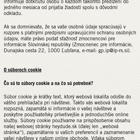
informuje dotknutú osobu o každom takomto predĺžení do
jedného mesiaca od prijatia žiadosti spolu s dôvodmi
odkladu.
Ak sa domnievate, že sa vaše osobné údaje spracúvajú v
rozpore s platnými predpismi upravujúcimi ochranu osobných
údajov, máte právo podať sťažnosť zmocnencovi pre
informácie Slovinskej republiky (Zmocnenec pre informácie,
Dunajska cesta 22, 1000 Ľubľana, e-mail: gp.ip@ip-rs.si).
O súboroch cookie
Čo sú to súbory cookie a na čo sú potrebné?
Súbor cookie je krátky text, ktorý webová lokalita odošle do
vášho prehliadača pri návšteve. Takto vás webová lokalita
rozpozná, zapamätá si informácie o vašej návšteve a
poskytne používateľsky prívetivejšie a jednoduchšie online
služby. Súbory cookie používame na prispôsobenie obsahu
našej webovej stránky heydude.sk (ďalej len „webová
stránka“), zapamätanie si vašich preferencií a zaznamenanie
vašej návštevy v našom online obchode. Vďaka súborom