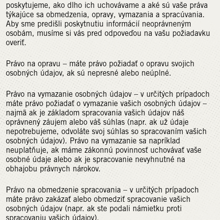
poskytujeme, ako dlho ich uchovávame a aké sú vaše práva
týkajúce sa obmedzenia, opravy, vymazania a spracúvania.
Aby sme predišli poskytnutiu informácií neoprávneným
osobám, musíme si vás pred odpoveďou na vašu požiadavku
overiť.
Právo na opravu – máte právo požiadať o opravu svojich
osobných údajov, ak sú nepresné alebo neúplné.
Právo na vymazanie osobných údajov – v určitých prípadoch
máte právo požiadať o vymazanie vašich osobných údajov –
najmä ak je základom spracovania vašich údajov náš
oprávnený záujem alebo váš súhlas (napr. ak už údaje
nepotrebujeme, odvoláte svoj súhlas so spracovaním vašich
osobných údajov). Právo na vymazanie sa napríklad
neuplatňuje, ak máme zákonnú povinnosť uchovávať vaše
osobné údaje alebo ak je spracovanie nevyhnutné na
obhajobu právnych nárokov.
Právo na obmedzenie spracovania – v určitých prípadoch
máte právo zakázať alebo obmedziť spracovanie vašich
osobných údajov (napr. ak ste podali námietku proti
spracovaniu vašich údajov).