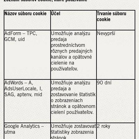
Názov súboru cookie
Účel
Trvanie súboru
cookie
AdForm – TPC,
Umožňuje analýzu
Nevyprší
GCM, uid
predaja
prostredníctvom
rôznych predajných
kanálov a opätovné
cielenie na
používateľov.
AdWords – A,
Umožňuje analýzu
90 dní
AdsUserLocale, I,
predaja a
SAG, aptenv, mid
zostavovanie štatistík
o zobrazeniach
stránok a opätovnom
cielení používateľov.
Google Analytics –
Umožňuje zostavovať
2 roky
utma
štatistiky zobrazenia
stránok.