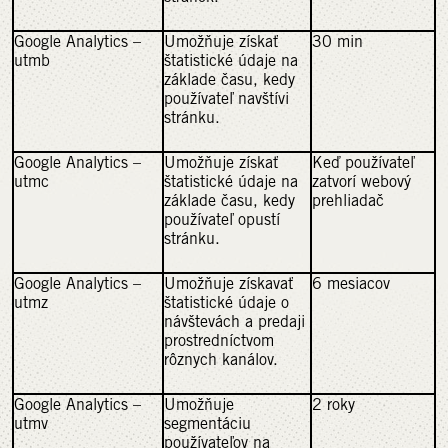
Google Analytics –
Umožňuje získať
30 min
utmb
štatistické údaje na
základe času, kedy
používateľ navštívi
stránku.
Google Analytics –
Umožňuje získať
Keď používateľ
utmc
štatistické údaje na
zatvorí webový
základe času, kedy
prehliadač
používateľ opustí
stránku.
Google Analytics –
Umožňuje získavať
6 mesiacov
utmz
štatistické údaje o
návštevách a predaji
prostredníctvom
rôznych kanálov.
Google Analytics –
Umožňuje
2 roky
utmv
segmentáciu
používateľov na