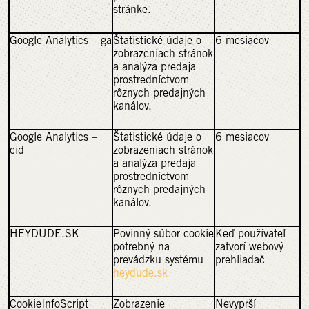
stránke.
Google Analytics – ga
Štatistické údaje o
6 mesiacov
zobrazeniach stránok
a analýza predaja
prostredníctvom
rôznych predajných
kanálov.
Google Analytics –
Štatistické údaje o
6 mesiacov
cid
zobrazeniach stránok
a analýza predaja
prostredníctvom
rôznych predajných
kanálov.
HEYDUDE.SK
Povinný súbor cookie
Keď používateľ
potrebný na
zatvorí webový
prevádzku systému
prehliadač
heydude.sk
CookieInfoScript
Zobrazenie
Nevyprší