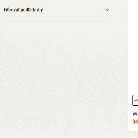
42
43
Filtrovať podľa farby
€
€
Čierna
24,99 €
109,99 €
Modrá
Hnedá
Zelená
Sivá
Oranžová
Ružová
Červená
Bielá
W
34
Viacfarebný