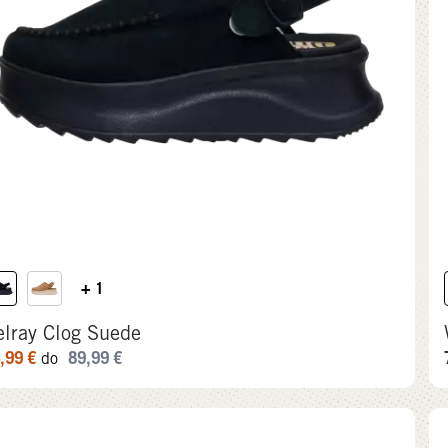
+ 1
elray Clog Suede
,99
€
89,99
€
do