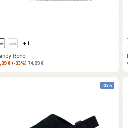
+ 1
endy Boho
,99
€
(-33%)
74,99
€
-39%