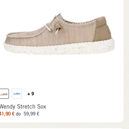
+ 9
Wendy Stretch Sox
41,90
€
59,99
€
do