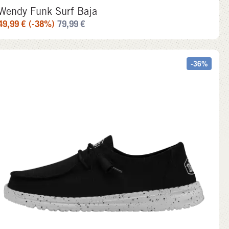
Wendy Funk Surf Baja
49,99
€
(-38%)
79,99
€
-36%