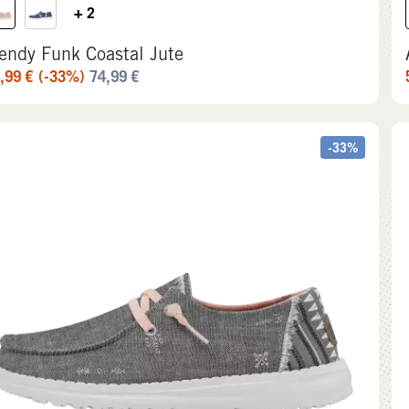
+ 2
endy Funk Coastal Jute
,99
€
(-33%)
74,99
€
-33%