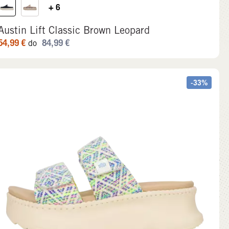
+ 6
Austin Lift Classic Brown Leopard
54,99
€
84,99
€
do
-33%