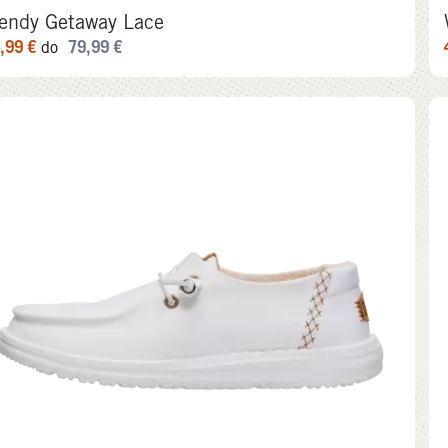
endy Getaway Lace
,99
€
79,99
€
do