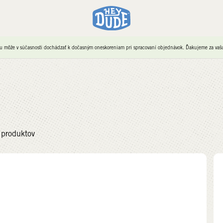
u môže v súčasnosti dochádzať k dočasným oneskoreniam pri spracovaní objednávok. Ďakujeme za vašu 
produktov