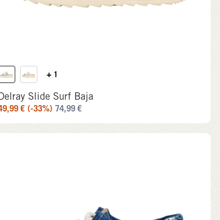
+ 1
Delray Slide Surf Baja
49,99
€
(-33%)
74,99
€