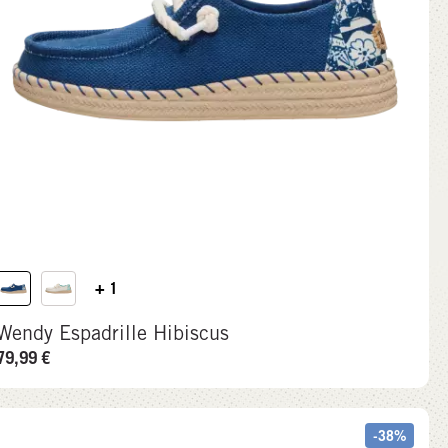
+ 1
Wendy Espadrille Hibiscus
79,99
€
-38%