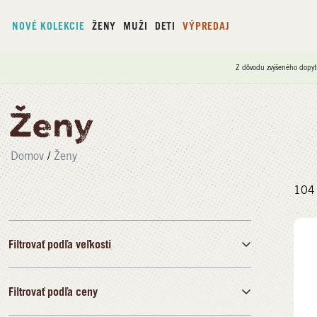
NOVÉ KOLEKCIE
ŽENY
MUŽI
DETI
VÝPREDAJ
Z dôvodu zvýšeného dopyt
Ženy
Domov
/
Ženy
104
Filtrovať podľa veľkosti
Filtrovať podľa ceny
35
36
37
38
39
40
41