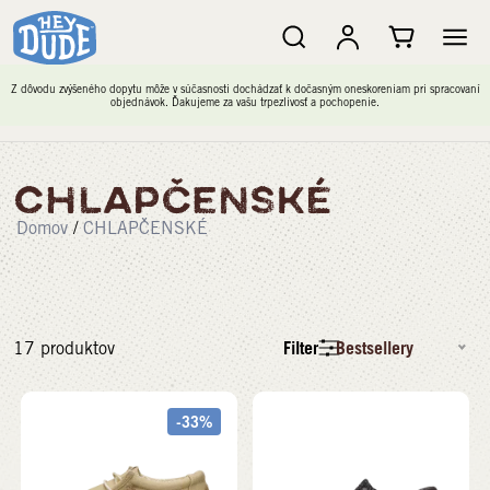
Z dôvodu zvýšeného dopytu môže v súčasnosti dochádzať k dočasným oneskoreniam pri spracovaní
objednávok. Ďakujeme za vašu trpezlivosť a pochopenie.
CHLAPČENSKÉ
Domov
/
CHLAPČENSKÉ
Filter
Bestsellery
17
produktov
-33%