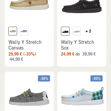
+ 2
Wally Y Stretch
Wally Y Stretch
Canvas
Sox
29,99
€
(-33%)
24,99
€
39,99
€
do
44,99
€
-36%
-20%