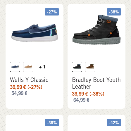
-27%
-38%
+ 1
Wells Y Classic
Bradley Boot Youth
Leather
39,99
€
(-27%)
54,99
€
39,99
€
(-38%)
64,99
€
-36%
-42%