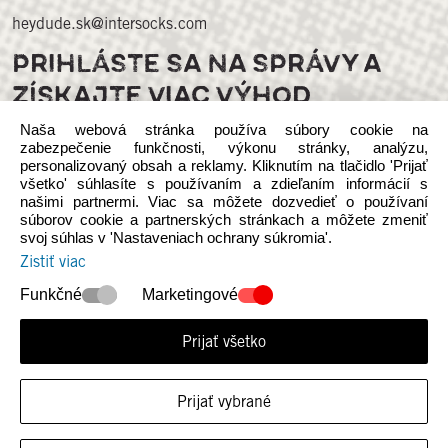
heydude.sk@intersocks.com
PRIHLÁSTE SA NA SPRÁVY A
ZÍSKAJTE VIAC VÝHOD
Naša webová stránka používa súbory cookie na
zabezpečenie funkčnosti, výkonu stránky, analýzu,
personalizovaný obsah a reklamy. Kliknutím na tlačidlo 'Prijať
všetko' súhlasíte s používaním a zdieľaním informácií s
našimi partnermi. Viac sa môžete dozvedieť o používaní
súborov cookie a partnerských stránkach a môžete zmeniť
svoj súhlas v 'Nastaveniach ochrany súkromia'.
Sledujte nás na sociálnych médiách
Zistiť viac
Funkčné
Marketingové
Prijať všetko
© 2026 Heydude. Upozorňujeme, že táto webová stránka je
Prijať vybrané
nezávislá na vlastníctvíe a prevádzke spoločnosti INTERSOCKS s.r.o.,
autorizovaného distribútora Crocs Europe B.V. d/b/a Heydude.
Zásady ochrany osobných údajov