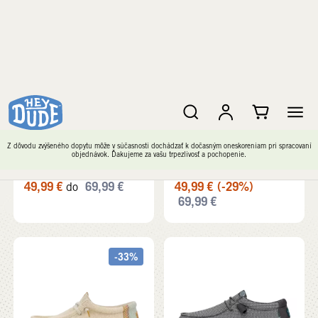
+ 6
+ 3
Wally Braided
Wally Sox
49,99
€
69,99
€
49,99
€
(-29%)
do
69,99
€
-33%
+ 1
+ 6
Wally Jute
Wally Sport Mesh