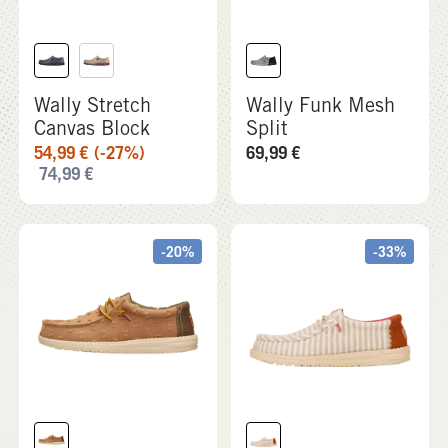
74,99
€
-20%
-33%
Wally Well Worn
Wally Resort
59,99
€
(-20%)
49,99
€
(-33%)
74,99
€
74,99
€