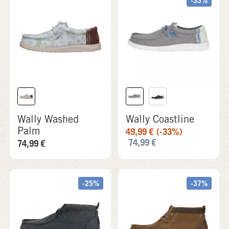
Wally Washed
Wally Coastline
Palm
49,99
€
(-33%)
74,99
€
74,99
€
-25%
-37%
+ 2
Wally Mid Canvas
Wally Mid GripR