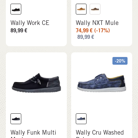
-20%
Wally Funk Multi
Wally Cru Washed
Mesh
Palm
74,99
€
59,99
€
(-20%)
74,99
€
-26%
-37%