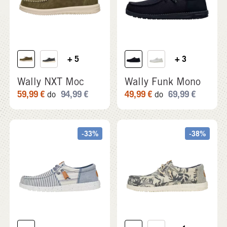
Wally NXT Moc
Wally Funk Mono
59,99
€
94,99
€
49,99
€
69,99
€
do
do
-33%
-38%
+ 1
Wally Tri Nu Prep
Wally Palm Jute
49,99
€
(-33%)
49,99
€
(-38%)
74,99
€
79,99
€