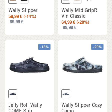
-18%
-29%
Jelly Roll Wally
Wally Slipper Cozy
COMF Slip
Camo
89,99
€
(-18%)
49,99
€
(-29%)
109,99
€
69,99
€
-27%
-20%