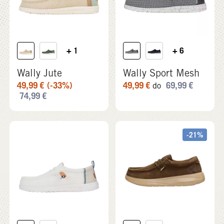
49,99
€
(-33%)
49,99
€
69,99
€
do
74,99
€
-21%
+ 5
+ 5
Wally Craft Linen
Wally COMF Suede
54,99
€
74,99
€
69,99
€
94,99
€
do
do
-38%
-38%