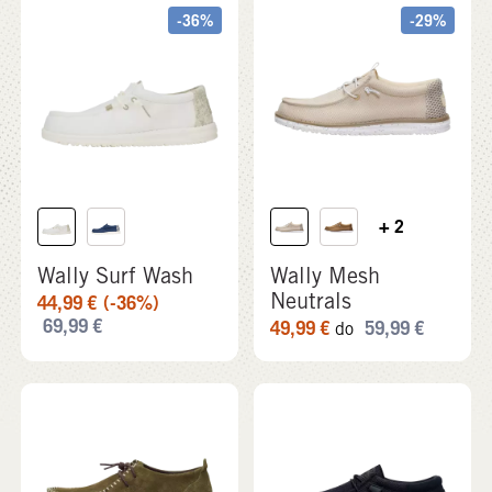
+ 2
Wally Surf Wash
Wally Mesh
Neutrals
44,99
€
(-36%)
69,99
€
49,99
€
59,99
€
do
+ 5
+ 3