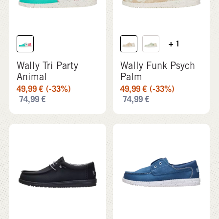
49,99
€
(-33%)
49,99
€
(-33%)
74,99
€
74,99
€
+ 1
+ 1
Wally Perf Classic
Wally CRU Stretch
Canvas
64,99
€
79,99
€
do
49,99
€
69,99
€
do