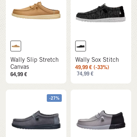
Wally Slip Stretch
Wally Sox Stitch
Canvas
49,99
€
(-33%)
74,99
€
64,99
€
-27%
Wally Stretch
Wally Funk Mesh
Canvas Block
Split
54,99
€
(-27%)
69,99
€