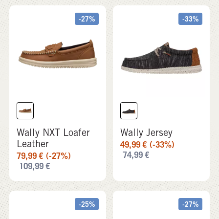
Wally NXT Loafer
Wally Jersey
Leather
49,99
€
(-33%)
74,99
€
79,99
€
(-27%)
109,99
€
-25%
-27%