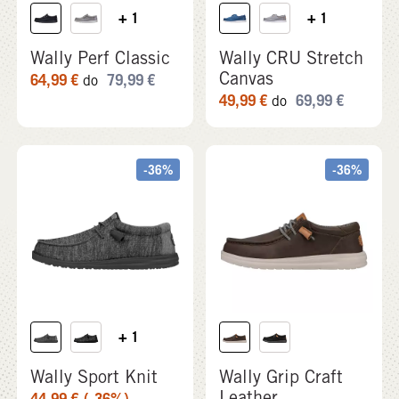
-36%
-36%
+ 1
Wally Sport Knit
Wally Grip Craft
Leather
44,99
€
(-36%)
69,99
€
69,99
€
(-36%)
109,99
€