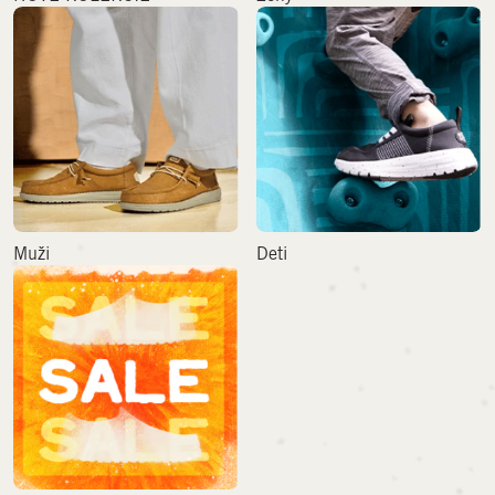
Prijať vybrané
Zamietnuť
Muži
Deti
VÝPREDAJ
PODPORA
Spôsob platby
Náklady na dopravu