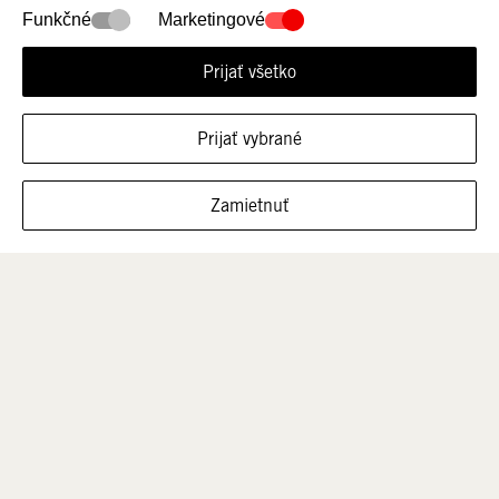
Subjekt zodpovedný za bezpečnosť produktu
SLUŽBY PRE ZÁKAZNÍKOV
heydude.sk@intersocks.com
PRIHLÁSTE SA NA SPRÁVY A
ZÍSKAJTE VIAC VÝHOD
Sledujte nás na sociálnych médiách