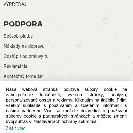
Odstúpiť od zmluvy tu
Reklamácia
Kontaktný formulár
Často kladené otázky
Veľkostná tabuľka
Čistenie obuvi
SPOLOČNOSŤ
O Heydude
Všeobecné obchodné podmienky
Súkromie a súbory cookies
Predajné miesta