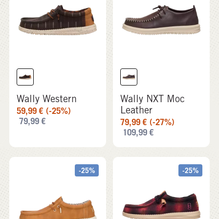
Wally Western
Wally NXT Moc
Leather
59,99
€
(-25%)
79,99
€
79,99
€
(-27%)
109,99
€
-25%
-25%
Wally Classic
Wally Cozy Plaid
59,99
€
79,99
€
59,99
€
(-25%)