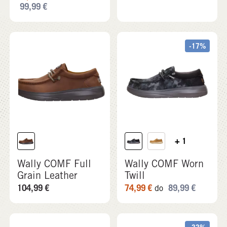
+ 1
Wally COMF Full
Wally COMF Worn
Grain Leather
Twill
104,99
€
74,99
€
89,99
€
do
-33%