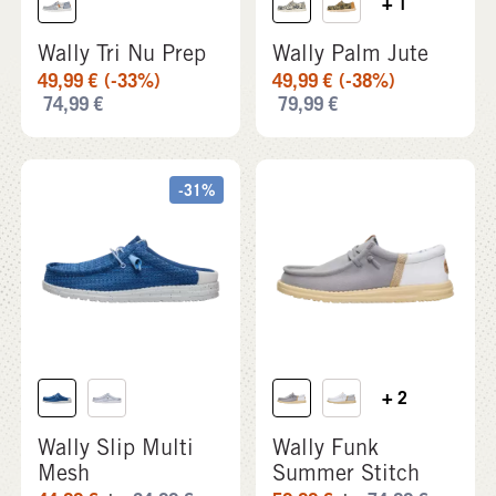
-31%
+ 2
Wally Slip Multi
Wally Funk
Mesh
Summer Stitch
44,99
€
64,99
€
59,99
€
74,99
€
do
do