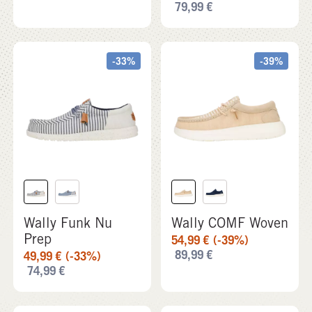
Wally Funk Nu
Wally COMF Woven
Prep
54,99
€
(-39%)
89,99
€
49,99
€
(-33%)
74,99
€
-36%
-29%