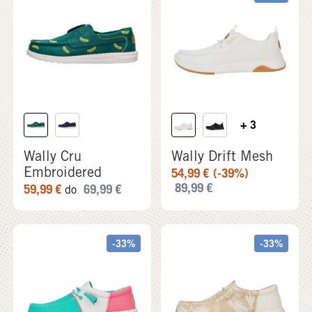
+ 3
Wally Cru
Wally Drift Mesh
Embroidered
54,99
€
(-39%)
89,99
€
59,99
€
69,99
€
do
-33%
-33%
+ 1
Wally Tri Party
Wally Funk Psych
Animal
Palm