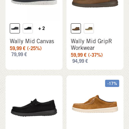
Workwear
59,99
€
(-25%)
79,99
€
59,99
€
(-37%)
94,99
€
-17%
Wally Work CE
Wally NXT Mule
89,99
€
74,99
€
(-17%)
89,99
€