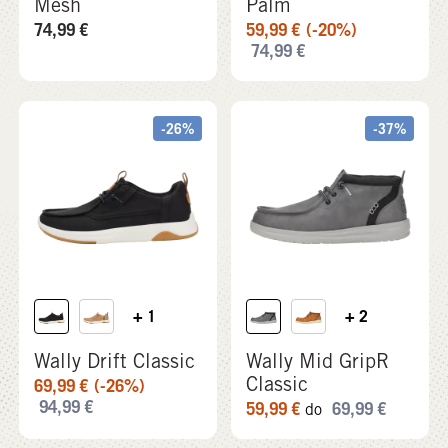
+ 1
+ 2
Wally Drift Classic
Wally Mid GripR
Classic
69,99
€
(-26%)
94,99
€
59,99
€
69,99
€
do
-27%
-33%