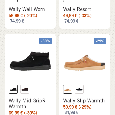
-30%
-29%
Wally Mid GripR
Wally Slip Warmth
Warmth
59,99
€
(-29%)
84,99
€
69,99
€
(-30%)
99,99
€
-17%