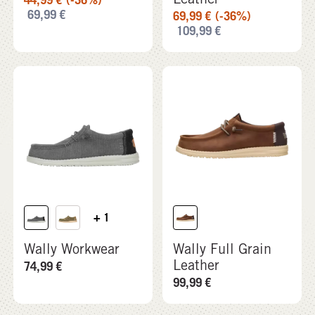
+ 1
Wally Workwear
Wally Full Grain
Leather
74,99
€
99,99
€
-27%
-38%