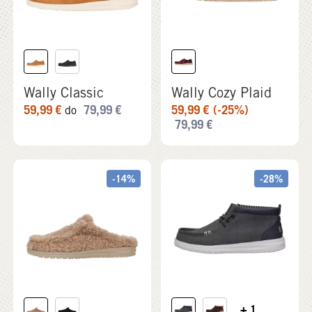
do
79,99
€
-14%
-28%
+ 1
Wally Slipper
Wally Mid GripR
Vin Classic
59,99
€
(-14%)
69,99
€
64,99
€
(-28%)
89,99
€