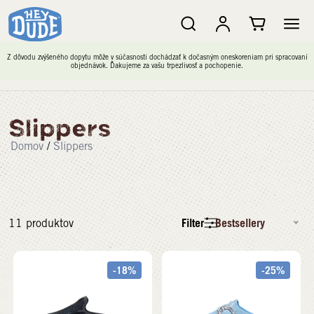
Z dôvodu zvýšeného dopytu môže v súčasnosti dochádzať k dočasným oneskoreniam pri spracovaní
objednávok. Ďakujeme za vašu trpezlivosť a pochopenie.
Slippers
Domov
/
Slippers
Filter
Bestsellery
11
produktov
-18%
-25%