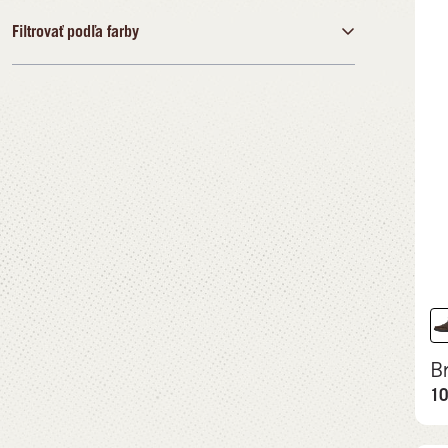
47
48
Filtrovať podľa farby
€
€
Čierna
69,99 €
109,99 €
Modrá
Hnedá
Zelená
Sivá
Viacfarebný
B
10