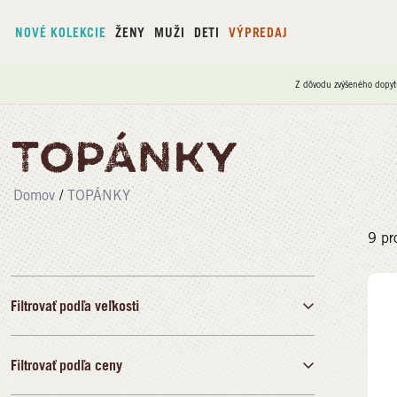
NOVÉ KOLEKCIE
ŽENY
MUŽI
DETI
VÝPREDAJ
Z dôvodu zvýšeného dopyt
TOPÁNKY
Domov
/
TOPÁNKY
9
pr
Filtrovať podľa veľkosti
Filtrovať podľa ceny
40
41
42
43
44
45
46