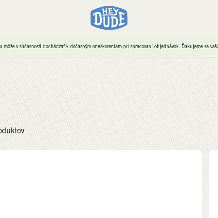
u môže v súčasnosti dochádzať k dočasným oneskoreniam pri spracovaní objednávok. Ďakujeme za vašu 
oduktov