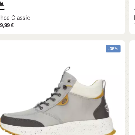
ahoe Classic
9,99
€
-36%