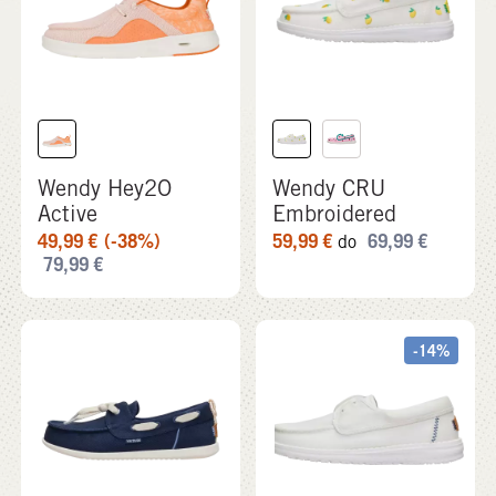
Wendy Hey2O
Wendy CRU
Active
Embroidered
49,99
€
(-38%)
59,99
€
69,99
€
do
79,99
€
-14%