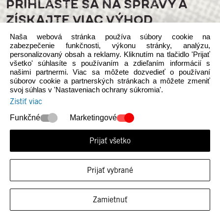
PRIHLÁSTE SA NA SPRÁVY A
ZÍSKAJTE VIAC VÝHOD
Naša webová stránka používa súbory cookie na
zabezpečenie funkčnosti, výkonu stránky, analýzu,
personalizovaný obsah a reklamy. Kliknutím na tlačidlo 'Prijať
všetko' súhlasíte s používaním a zdieľaním informácií s
našimi partnermi. Viac sa môžete dozvedieť o používaní
súborov cookie a partnerských stránkach a môžete zmeniť
svoj súhlas v 'Nastaveniach ochrany súkromia'.
Sledujte nás na sociálnych médiách
Zistiť viac
Funkčné
Marketingové
Prijať všetko
© 2026 Heydude. Upozorňujeme, že táto webová stránka je
Prijať vybrané
nezávislá na vlastníctvíe a prevádzke spoločnosti INTERSOCKS s.r.o.,
autorizovaného distribútora Crocs Europe B.V. d/b/a Heydude.
Zásady ochrany osobných údajov
Zamietnuť