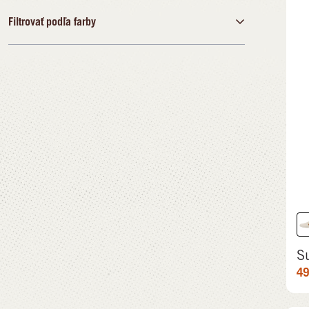
37
38
39
40
41
42
43
Filtrovať podľa farby
€
€
44
45
46
47
48
Čierna
34,99 €
109,99 €
Modrá
Hnedá
Zelená
Sivá
Bielá
Viacfarebný
S
49