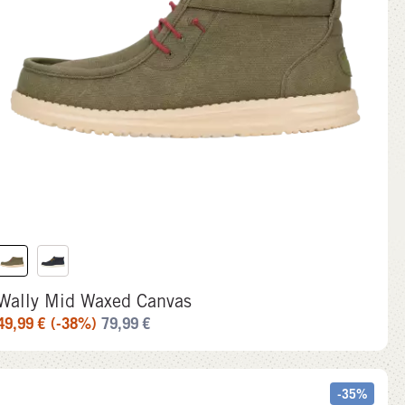
Wally Mid Waxed Canvas
49,99
€
(-38%)
79,99
€
-35%