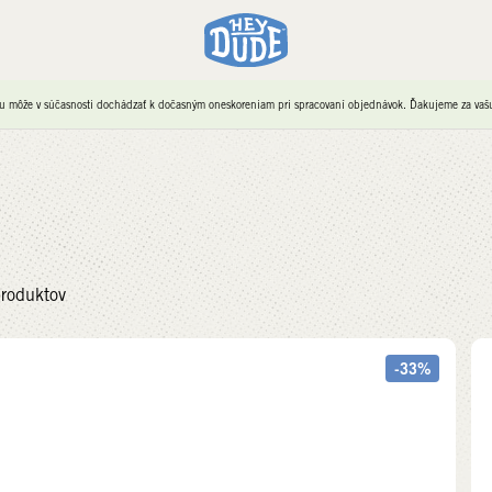
u môže v súčasnosti dochádzať k dočasným oneskoreniam pri spracovaní objednávok. Ďakujeme za vašu 
roduktov
-33%