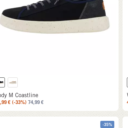
ody M Coastline
,99
€
(-33%)
74,99
€
-35%