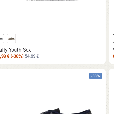
ally Youth Sox
,99
€
(-36%)
54,99
€
-33%