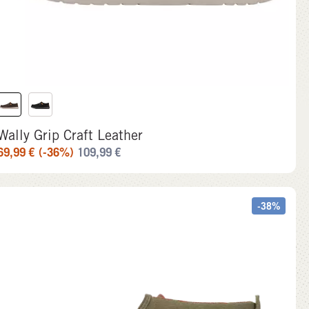
Wally Grip Craft Leather
69,99
€
(-36%)
109,99
€
-38%