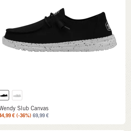
Wendy Slub Canvas
44,99
€
(-36%)
69,99
€