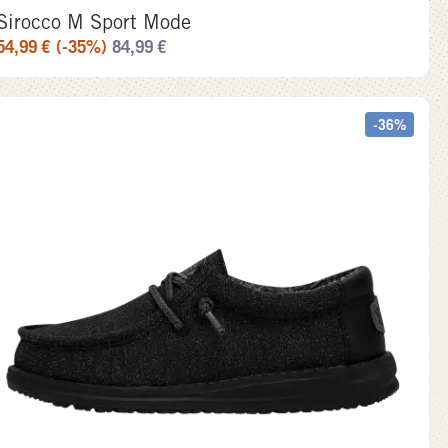
Sirocco M Sport Mode
54,99
€
(-35%)
84,99
€
-36%