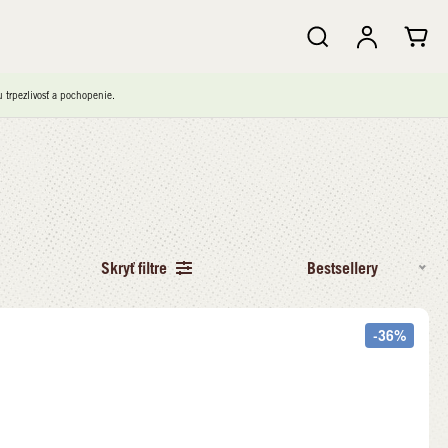
trpezlivosť a pochopenie.
Skryť filtre
Bestsellery
-36%