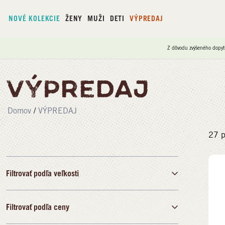
NOVÉ KOLEKCIE
ŽENY
MUŽI
DETI
VÝPREDAJ
Z dôvodu zvýšeného dopyt
VÝPREDAJ
Domov
/
VÝPREDAJ
27
p
Filtrovať podľa veľkosti
Filtrovať podľa ceny
30
31
32
33
34
35
36