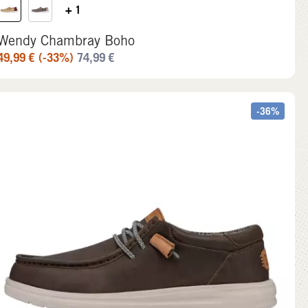
+ 1
Wendy Chambray Boho
49,99
€
(-33%)
74,99
€
-36%