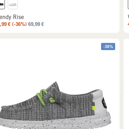
endy Rise
,99
€
(-36%)
69,99
€
-36%