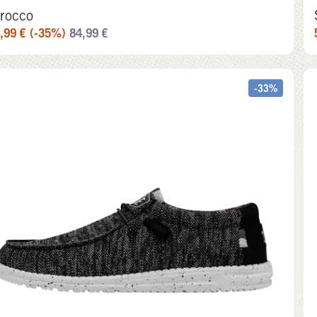
irocco
,99
€
(-35%)
84,99
€
-33%