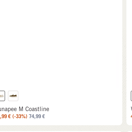
unapee M Coastline
,99
€
(-33%)
74,99
€