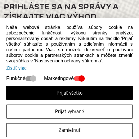
PRIHLÁSTE SA NA SPRÁVY A
ZÍSKAJTE VIAC VÝHOD
Naša webová stránka používa súbory cookie na
zabezpečenie funkčnosti, výkonu stránky, analýzu,
personalizovaný obsah a reklamy. Kliknutím na tlačidlo 'Prijať
všetko' súhlasíte s používaním a zdieľaním informácií s
našimi partnermi. Viac sa môžete dozvedieť o používaní
súborov cookie a partnerských stránkach a môžete zmeniť
svoj súhlas v 'Nastaveniach ochrany súkromia'.
Sledujte nás na sociálnych médiách
Zistiť viac
Funkčné
Marketingové
Prijať všetko
© 2026 Heydude. Upozorňujeme, že táto webová stránka je
Prijať vybrané
nezávislá na vlastníctvíe a prevádzke spoločnosti INTERSOCKS s.r.o.,
autorizovaného distribútora Crocs Europe B.V. d/b/a Heydude.
Zásady ochrany osobných údajov
Zamietnuť