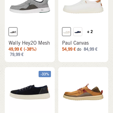
+ 2
Wally Hey2O Mesh
Paul Canvas
49,99
€
(-38%)
54,99
€
84,99
€
do
79,99
€
-33%