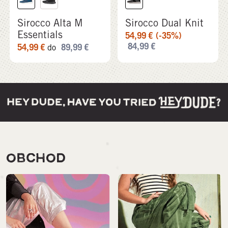
Sirocco Alta M
Sirocco Dual Knit
Essentials
54,99
€
(-35%)
84,99
€
54,99
€
89,99
€
do
OBCHOD