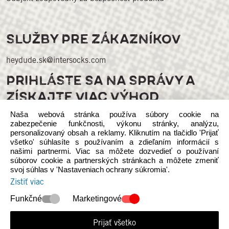
SLUŽBY PRE ZÁKAZNÍKOV
heydude.sk@intersocks.com
PRIHLÁSTE SA NA SPRÁVY A
ZÍSKAJTE VIAC VÝHOD
Naša webová stránka používa súbory cookie na
zabezpečenie funkčnosti, výkonu stránky, analýzu,
personalizovaný obsah a reklamy. Kliknutím na tlačidlo 'Prijať
všetko' súhlasíte s používaním a zdieľaním informácií s
našimi partnermi. Viac sa môžete dozvedieť o používaní
súborov cookie a partnerských stránkach a môžete zmeniť
svoj súhlas v 'Nastaveniach ochrany súkromia'.
Sledujte nás na sociálnych médiách
Zistiť viac
Funkčné
Marketingové
Prijať všetko