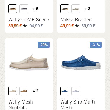
+ 6
+ 3
Wally COMF Suede
Mikka Braided
59,99
€
94,99
€
49,99
€
69,99
€
do
do
-29%
-31%
+ 2
Wally Mesh
Wally Slip Multi
Neutrals
Mesh