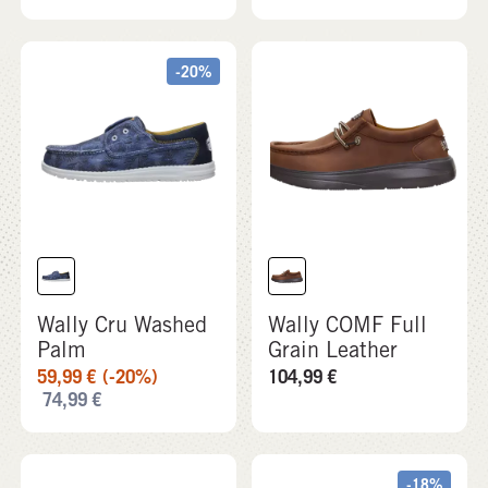
-20%
Wally Cru Washed
Wally COMF Full
Palm
Grain Leather
59,99
€
(-20%)
104,99
€
74,99
€
-18%