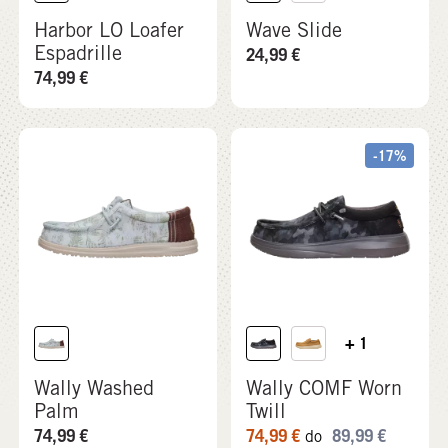
Harbor LO Loafer
Wave Slide
Espadrille
24,99
€
74,99
€
-17%
+ 1
Wally Washed
Wally COMF Worn
Palm
Twill
74,99
€
74,99
€
89,99
€
do