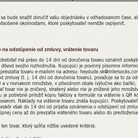
ľ sa bude snažiť doručiť vašu objednávku v odhadovanom čase, a
ôsobené okolnosťami, ktoré poskytovateľ nemôže ovplyvniť.
a odstúpenie od zmluvy, vrátenie tovaru
trebiteľ má právo do 14 dní od doručenia tovaru oznámiť poskyt
 dôvod svojho rozhodnutia. Kupujúci je povinný písomne informo
prevzatia tovaru e-mailom na adresu: heydude.sk@intersocks.com.
d zmluvy (t. j. 14 dní od doručenia tovaru), považuje sa to za o
 a v rovnakom množstve, v pôvodnom obale (výlučne ako balík),
aľ tovar nie je zničený, stratený alebo nie je znížené jeho množs
ru je potrebné priložiť kópiu faktúry a formulár na vrátenie s QR 
ovarom. Náklady na vrátenie tovaru znáša kupujúci. Poskytovate
neskôr však do 14 dní od prijatia oznámenia o odstúpení od zmlu
úpnej ceny až do prevzatia vráteného tovaru alebo do predloženia
len tovar, ktorý spĺňa nižšie uvedené kritériá: