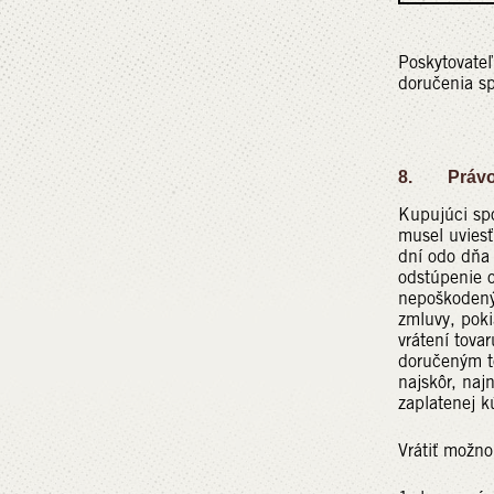
Poskytovate
doručenia sp
8. Právo n
Kupujúci spo
musel uviesť
dní odo dňa 
odstúpenie o
nepoškodený
zmluvy, poki
vrátení tova
doručeným t
najskôr, naj
zaplatenej k
Vrátiť možno 