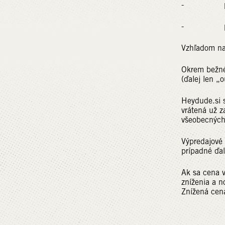
- platba n
- platba k
Vzhľadom na 
Okrem bežnéh
(ďalej len „o
Heydude.si s
vrátená už 
všeobecnýc
Výpredajové
prípadné ďal
Ak sa cena v
zníženia a n
Znížená cena