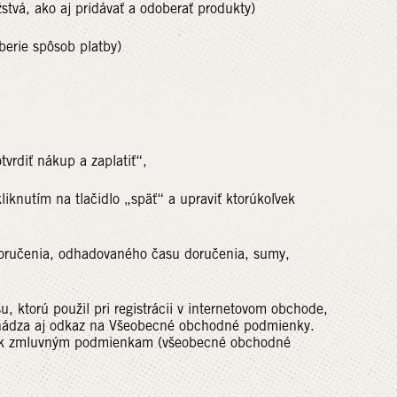
tvá, ako aj pridávať a odoberať produkty)
berie spôsob platby)
diť nákup a zaplatiť“,
tím na tlačidlo „späť“ a upraviť ktorúkoľvek
učenia, odhadovaného času doručenia, sumy,
, ktorú použil pri registrácii v internetovom obchode,
chádza aj odkaz na Všeobecné obchodné podmienky.
 a k zmluvným podmienkam (všeobecné obchodné