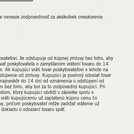
le nenesie zodpovednosť za akékoľvek oneskorenie
ovateľovi, že odstupuje od kúpnej zmluvy bez toho, aby
vať poskytovateľa o zamýšľanom vrátení tovaru do 14
 Ak kupujúci vráti tovar poskytovateľovi v lehote na
dstúpenie od zmluvy. Kupujúci je povinný odoslať tovar
 najneskôr do 14 dní od oznámenia o odstúpení od
tvo bez toho, aby bol za to zodpovedný kupujúci. Pri
kódom, ktorý kupujúci obdrží v zásielke spolu s
ľ vráti kupujúcemu už zaplatenú kúpnu cenu čo
vy, pričom poskytovateľ môže zadržať vrátenie už
 dokladu o odoslaní tovaru späť.