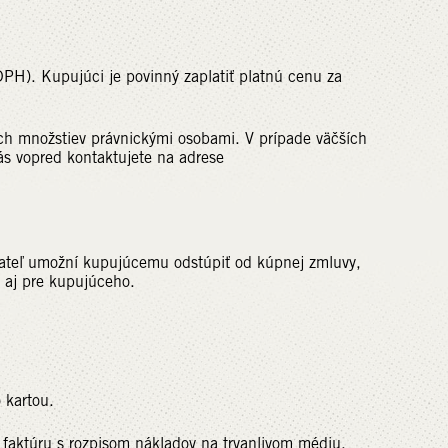
PH). Kupujúci je povinný zaplatiť platnú cenu za
h množstiev právnickými osobami. V prípade väčších
s vopred kontaktujete na adrese
vateľ umožní kupujúcemu odstúpiť od kúpnej zmluvy,
a aj pre kupujúceho.
 kartou.
í faktúru s rozpisom nákladov na trvanlivom médiu.