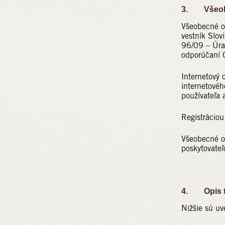
3. Všeob
Všeobecné o
vestník Slov
96/09 – Úra
odporúčaní 
Internetový 
internetovéh
používateľa 
Registráciou
Všeobecné o
poskytovate
4. Opis te
Nižšie sú u