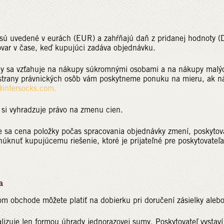
sú uvedené v eurách (EUR) a zahŕňajú daň z pridanej hodnoty (D
ovar v čase, keď kupujúci zadáva objednávku.
ny sa vzťahuje na nákupy súkromnými osobami a na nákupy malýc
strany právnických osôb vám poskytneme ponuku na mieru, ak ná
intersocks.com.
 si vyhradzuje právo na zmenu cien.
že sa cena položky počas spracovania objednávky zmení, poskyto
úknuť kupujúcemu riešenie, ktoré je prijateľné pre poskytovateľ
a
om obchode môžete platiť na dobierku pri doručení zásielky alebo
alizuje len formou úhrady jednorazovej sumy. Poskytovateľ vystav