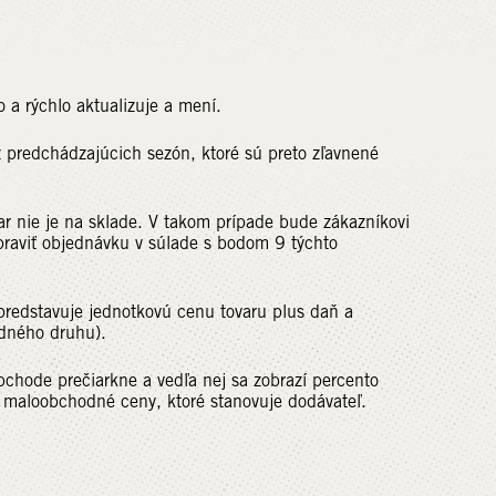
a rýchlo aktualizuje a mení.
 predchádzajúcich sezón, ktoré sú preto zľavnené
ar nie je na sklade. V takom prípade bude zákazníkovi
praviť objednávku v súlade s bodom 9 týchto
redstavuje jednotkovú cenu tovaru plus daň a
edného druhu).
bchode prečiarkne a vedľa nej sa zobrazí percento
e maloobchodné ceny, ktoré stanovuje dodávateľ.