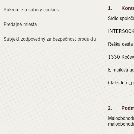
1. Kontakt
Súkromie a súbory cookies
Sídlo spoloč
Predajné miesta
INTERSOCKS
Subjekt zodpovedný za bezpečnosť produktu
Reška cesta
1330 Kočev
E-mailová a
(ďalej len „
2. Podmi
Maloobchodné
maloobchodn