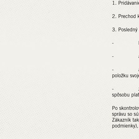
1. Pridávani
2. Prechod 
3. Posledný
- kupujúci
- ak kupujú
- ak kupujú
položku svoj
- zobrazí s
spôsobu pla
Po skontrolo
správu so s
Zákazník ta
podmienky), 