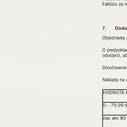
Faktúru za 
7. Doda
Objednávky p
O predpokla
odoslaní), a
Doručovanie
Náklady na 
HODNOTA 
0 – 79,99 
viac ako 8