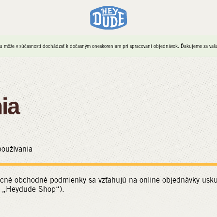
u môže v súčasnosti dochádzať k dočasným oneskoreniam pri spracovaní objednávok. Ďakujeme za vašu 
ia
oužívania
ecné obchodné podmienky sa vzťahujú na online objednávky usku
 „Heydude Shop“).