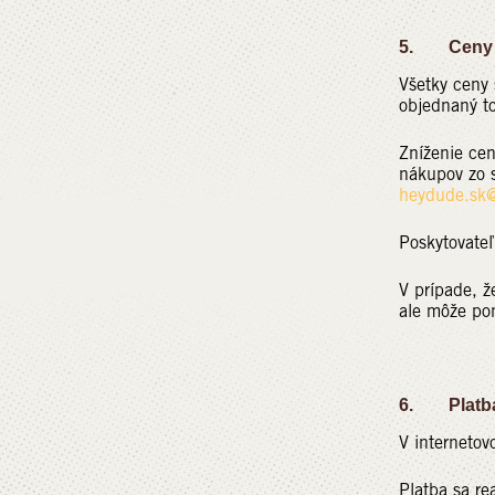
5. Ceny
Všetky ceny 
objednaný t
Zníženie ce
nákupov zo 
heydude.sk@
Poskytovateľ
V prípade, 
ale môže pon
6. Platb
V internetov
Platba sa re