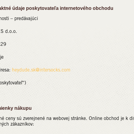
né údaje poskytovateľa internetového obchodu
nosti – predávajúci
 d.o.o.
 29
je
dresa:
heydude.sk@intersocks.com
poskytovateľ“)
enky nákupu
 ceny sú zverejnené na webovej stránke. Online obchod je k dis
ých zákazníkov: