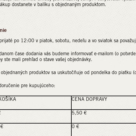
nákup dostanete v balíku s objednaným produktom.
nie
rijaté po 12:00 v piatok, sobotu, nedeľu a vo sviatok sa považuj
danom čase dodania vás budeme informovať e-mailom (o potvrde
by ste mali prehľad o stave vašej objednávky.
 objednaných produktov sa uskutočňuje od pondelka do piatku (o
doručenie pre kupujúceho:
KOŠÍKA
CENA DOPRAVY
€
5,50 €
0 €
0 €