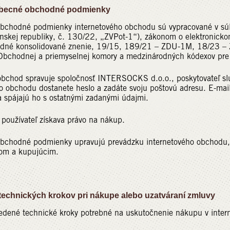
ecné obchodné podmienky
bchodné podmienky internetového obchodu sú vypracované v súl
inskej republiky, č. 130/22, „ZVPot-1“), zákonom o elektronicko
dné konsolidované znenie, 19/15, 189/21 – ZDU-1M, 18/23 –
Obchodnej a priemyselnej komory a medzinárodných kódexov pre 
obchod spravuje spoločnosť INTERSOCKS d.o.o., poskytovateľ služ
o obchodu dostanete heslo a zadáte svoju poštovú adresu. E-mail
a spájajú ho s ostatnými zadanými údajmi.
 používateľ získava právo na nákup.
bchodné podmienky upravujú prevádzku internetového obchodu,
ľom a kupujúcim.
chnických krokov pri nákupe alebo uzatváraní zmluvy
vedené technické kroky potrebné na uskutočnenie nákupu v inter