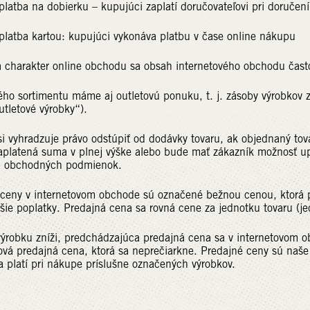
a dobierku – kupujúci zaplatí doručovateľovi pri doručení
artou: kupujúci vykonáva platbu v čase online nákupu
charakter online obchodu sa obsah internetového obchodu často 
o sortimentu máme aj outletovú ponuku, t. j. zásoby výrobkov z
utletové výrobky“).
i vyhradzuje právo odstúpiť od dodávky tovaru, ak objednaný tov
zaplatená suma v plnej výške alebo bude mať zákazník možnosť u
h obchodných podmienok.
 ceny v internetovom obchode sú označené bežnou cenou, ktorá p
šie poplatky. Predajná cena sa rovná cene za jednotku tovaru (j
ýrobku zníži, predchádzajúca predajná cena sa v internetovom o
ová predajná cena, ktorá sa neprečiarkne. Predajné ceny sú naš
 platí pri nákupe príslušne označených výrobkov.