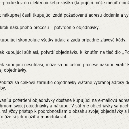
e produktov do elektronického košíka (kupujúci môže meniť množs
k nákupnej časti (kupujúci zadá požadovanú adresu dodania a vy
 krok nákupného procesu – potvrdenie objednávky.
 skontroluje všetky údaje a zadá prípadné zľavové kódy,
ci súhlasí, potvrdí objednávku kliknutím na tlačidlo „Potvr
ci nesúhlasí, môže sa po celom procese nákupu vrátiť kliknu
ej objednávky,
a celkové zhrnutie objednávky vrátane vybranej adresy dor
tby.
vaní a potvrdení objednávky dostane kupujúci na e-mailovú adresu
úhrnom svojej objednávky a nákupu. V súhrne objednávky sa na
k má vždy prístup k podrobnostiam o obsahu svojej objednávky
môže si ich uložiť a reprodukovať.