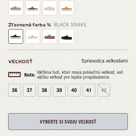
Zľavnená farba %
BLACK SNAKE
Sprievodca veľkosťami
VEĽKOSŤ
Väčšina ľudí, ktorí nosia polovičnú veľkosť, volí
Rada:
väčšiu veľkosť pre lepšie prispôsobenie.
36
37
38
39
40
41
42
VYBERTE SI SVOJU VEĽKOSŤ