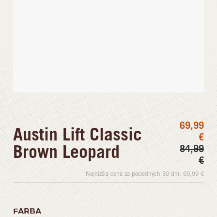
69,99
Austin Lift Classic
€
Brown Leopard
84,99
€
Najnižšia cena za posledných 30 dní:
69,99
€
FARBA